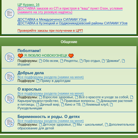
_
ЦР Курако, 16
ДОСТАВКА заказов из СП и пристроя в "ваш" пункт Озон, условия
(нажмите на эту розовую надпись)
ДОСТАВКА в Междуреченск СИЛАМИ УЗов
ДОСТАВКА в Кузнецкий и Орджоникидзевский районы СИЛАМИ УЗов
Проверяйте заказы при получении в ЦРП
Общение
Поболтаем!
Я ЛЮБЛЮ НОВОКУЗНЕЦК
Подфорумы:
Обо всем
,
Рецепты
,
Про отдых
,
"Домики"
,
Играем!
Добрые дела
Все подфорумы раздела (нажми на меня)
Подфорум:
Приму в дар/отдам
О взрослых
Все подфорумы раздела (нажми на меня)
Подфорумы:
Взрослое здоровье
,
Всё о красоте и уходе за собой
,
Карьера/трудоустройство
,
Правовые вопросы
,
Домашние растения
и питомцы
,
Дачный мир
,
Кино и ТВ
,
Книжный клуб
,
Рукодельницам
Беременность и роды. О детях
Все подфорумы раздела (нажми на меня)
Подфорумы:
Детское здоровье
,
Мы - школьники!
,
Дополнительное
образование для детей