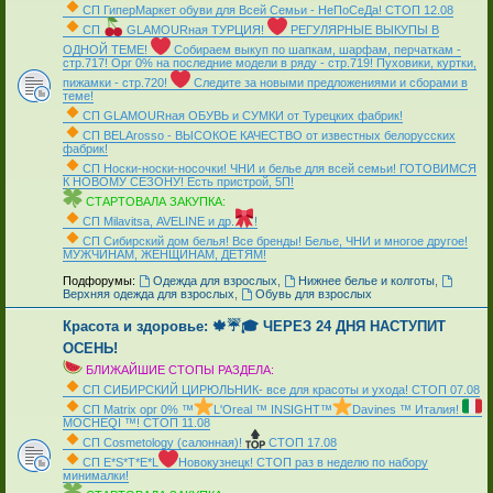
СП ГиперМаркет обуви для Всей Семьи - НеПоСеДа! СТОП 12.08
СП
GLAMOURная ТУРЦИЯ!
РЕГУЛЯРНЫЕ ВЫКУПЫ В
ОДНОЙ ТЕМЕ!
Собираем выкуп по шапкам, шарфам, перчаткам -
стр.717! Орг 0% на последние модели в ряду - стр.719! Пуховики, куртки,
пижамки - стр.720!
Следите за новыми предложениями и сборами в
теме!
СП GLAMOURная ОБУВЬ и СУМКИ от Турецких фабрик!
СП ВЕLАrosso - ВЫСОКОЕ КАЧЕСТВО от известных белорусских
фабрик!
СП Носки-носки-носочки! ЧНИ и белье для всей семьи! ГОТОВИМСЯ
К НОВОМУ СЕЗОНУ! Есть пристрой, 5П!
СТАРТОВАЛА ЗАКУПКА:
СП Мilavitsа, AVELINE и др.
!
СП Сибирский дом белья! Все бренды! Белье, ЧНИ и многое другое!
МУЖЧИНАМ, ЖЕНЩИНАМ, ДЕТЯМ!
_
Подфорумы:
Одежда для взрослых
,
Нижнее белье и колготы
,
Верхняя одежда для взрослых
,
Обувь для взрослых
Красота и здоровье: 🍁☔🎓 ЧЕРЕЗ 24 ДНЯ НАСТУПИТ
ОСЕНЬ!
БЛИЖАЙШИЕ СТОПЫ РАЗДЕЛА:
СП СИБИРСКИЙ ЦИРЮЛЬНИК- все для красоты и ухода! СТОП 07.08
СП Matrix орг 0% ™
L'Oreal ™ INSIGHT™
Davines ™ Италия!
MOCHEQI ™! СТОП 11.08
СП Cosmetology (салонная)!
СТОП 17.08
СП Е*S*T*Е*L
Новокузнецк! СТОП раз в неделю по набору
минималки!