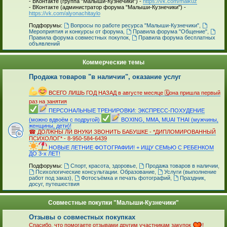
- ВКонтакте (группа "Малыши-Кузнечики") -
https://vk.com/malkuz
- ВКонтакте (администратор форума "Малыши-Кузнечики") -
https://vk.com/alyonachitaylo
_
Подфорумы:
Вопросы по работе ресурса "Малыши-Кузнечики"
,
Мероприятия и конкурсы от форума
,
Правила форума "Общение"
,
Правила форума совместных покупок
,
Правила форума бесплатных
объявлений
Коммерческие темы
Продажа товаров "в наличии", оказание услуг
_
ВСЕГО ЛИШЬ ГОД НАЗАД в августе месяце 🗓она пришла первый
раз на занятия
ПЕРСОНАЛЬНЫЕ ТРЕНИРОВКИ: ЭКСПРЕСС-ПОХУДЕНИЕ
(можно вдвоём с подругой)
BOXING, MMA, MUAI THAI (мужчины,
женщины, дети)!
☎ ДОЛЖНЫ ЛИ ВНУКИ ЗВОНИТЬ БАБУШКЕ - *ДИПЛОМИРОВАННЫЙ
ПСИХОЛОГ* - 8-950-584-6439
НОВЫЕ ЛЕТНИЕ ФОТОГРАФИИ! + ИЩУ СЕМЬЮ С РЕБЕНКОМ
ДО 3-х ЛЕТ!
_
Подфорумы:
Спорт, красота, здоровье
,
Продажа товаров в наличии
,
Психологические консультации. Образование
,
Услуги (выполнение
работ под заказ)
,
Фотосъёмка и печать фотографий
,
Праздник,
досуг, путешествия
Совместные покупки "Малыши-Кузнечики"
Отзывы о совместных покупках
Спасибо, что помогаете отзывами другим участникам закупок
!