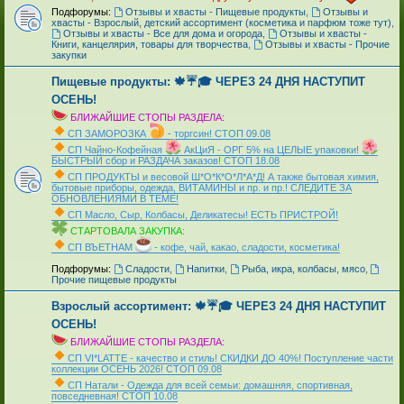
Подфорумы:
Отзывы и хвасты - Пищевые продукты
,
Отзывы и
хвасты - Взрослый, детский ассортимент (косметика и парфюм тоже тут)
,
Отзывы и хвасты - Все для дома и огорода
,
Отзывы и хвасты -
Книги, канцелярия, товары для творчества
,
Отзывы и хвасты - Прочие
закупки
Пищевые продукты: 🍁☔🎓 ЧЕРЕЗ 24 ДНЯ НАСТУПИТ
ОСЕНЬ!
БЛИЖАЙШИЕ СТОПЫ РАЗДЕЛА:
СП ЗАМОРОЗКА
- торгсин! СТОП 09.08
СП Чайно-Кофейная
АкЦиЯ - ОРГ 5% на ЦЕЛЫЕ упаковки!
БЫСТРЫЙ сбор и РАЗДАЧА заказов! СТОП 18.08
СП ПРОДУКТЫ и весовой Ш*О*К*О*Л*А*Д! А также бытовая химия,
бытовые приборы, одежда, ВИТАМИНЫ и пр. и пр.! СЛЕДИТЕ ЗА
ОБНОВЛЕНИЯМИ В ТЕМЕ!
СП Масло, Сыр, Колбасы, Деликатесы! ЕСТЬ ПРИСТРОЙ!
СТАРТОВАЛА ЗАКУПКА:
СП ВЪЕТНАМ
- кофе, чай, какао, сладости, косметика!
_
Подфорумы:
Сладости
,
Напитки
,
Рыба, икра, колбасы, мясо
,
Прочие пищевые продукты
Взрослый ассортимент: 🍁☔🎓 ЧЕРЕЗ 24 ДНЯ НАСТУПИТ
ОСЕНЬ!
БЛИЖАЙШИЕ СТОПЫ РАЗДЕЛА:
СП VI*LATTE - качество и стиль! СКИДКИ ДО 40%! Поступление части
коллекции ОСЕНЬ 2026! СТОП 09.08
СП Натали - Одежда для всей семьи: домашняя, спортивная,
повседневная! СТОП 10.08