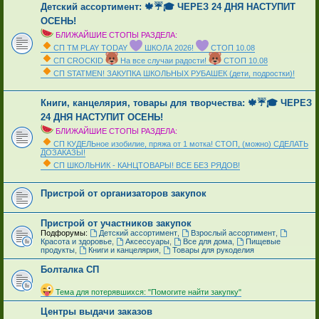
Детский ассортимент: 🍁☔🎓 ЧЕРЕЗ 24 ДНЯ НАСТУПИТ
ОСЕНЬ!
БЛИЖАЙШИЕ СТОПЫ РАЗДЕЛА:
СП ТМ PLAY TODAY
ШКОЛА 2026!
СТОП 10.08
СП CROCKID
На все случаи радости!
СТОП 10.08
СП STATMEN! ЗАКУПКА ШКОЛЬНЫХ РУБАШЕК (дети, подростки)!
_
Книги, канцелярия, товары для творчества: 🍁☔🎓 ЧЕРЕЗ
24 ДНЯ НАСТУПИТ ОСЕНЬ!
БЛИЖАЙШИЕ СТОПЫ РАЗДЕЛА:
СП КУДЕЛЬное изобилие, пряжа от 1 мотка! СТОП, (можно) СДЕЛАТЬ
ДОЗАКАЗЫ!
СП ШКОЛЬНИК - КАНЦТОВАРЫ! ВСЕ БЕЗ РЯДОВ!
_
Пристрой от организаторов закупок
Пристрой от участников закупок
Подфорумы:
Детский ассортимент
,
Взрослый ассортимент
,
Красота и здоровье
,
Аксессуары
,
Все для дома
,
Пищевые
продукты
,
Книги и канцелярия
,
Товары для рукоделия
Болталка СП
_
Тема для потерявшихся: "Помогите найти закупку"
Центры выдачи заказов