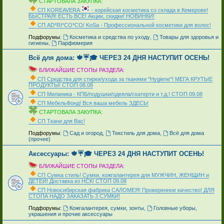
СТАРТОВАЛА ЗАКУПКА:
СП KOREAVERA
- корейская косметика со склада в Кемерове!
БЫСТРАЯ! ЕСТЬ ВСЁ! Акции, скидки! НОВИНКИ!
СП AD*RI*CO*CO/ KoSa - Профессиональной косметики для волос!
_
Подфорумы:
Косметика и средства по уходу
,
Товары для здоровья и
гигиены
,
Парфюмерия
Всё для дома: 🍁☔🎓 ЧЕРЕЗ 24 ДНЯ НАСТУПИТ ОСЕНЬ!
БЛИЖАЙШИЕ СТОПЫ РАЗДЕЛА:
СП Средства для стирки/ухода за тканями "Hygiene"! МЕГА КРУТЫЕ
ПРОДУКТЫ! СТОП 08.08
СП Миланика - КПБ/подушки/одеяла/скатерти и т.д.! СТОП 09.08
СП МебельФонд! Вся ваша мебель ЗДЕСЬ!
СТАРТОВАЛА ЗАКУПКА:
СП Ткани для Вас!
_
Подфорумы:
Сад и огород
,
Текстиль для дома
,
Всё для дома
(прочее)
Аксессуары: 🍁☔🎓 ЧЕРЕЗ 24 ДНЯ НАСТУПИТ ОСЕНЬ!
БЛИЖАЙШИЕ СТОПЫ РАЗДЕЛА:
СП Сумка стиль! Сумки, кожгалантерея для МУЖЧИН, ЖЕНЩИН и
ДЕТЕЙ! Доставка из НСК! СТОП 09.08
СП Новосибирская фабрика CAЛOMEЯ! Проверенное качество! ДЛЯ
СТОПА НАДО ЗАКАЗАТЬ 3 СУМКИ!
_
Подфорумы:
Кожгалантерея, сумки, зонты
,
Головные уборы,
украшения и прочие аксессуары