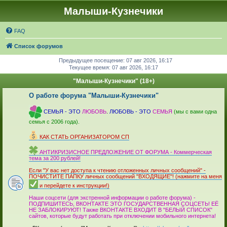
Малыши-Кузнечики
FAQ
Список форумов
Предыдущее посещение: 07 авг 2026, 16:17
Текущее время: 07 авг 2026, 16:17
"Малыши-Кузнечики" (18+)
О работе форума "Малыши-Кузнечики"
_
СЕМЬЯ - ЭТО
ЛЮБОВЬ
.
ЛЮБОВЬ - ЭТО
СЕМЬЯ
(мы с вами одна
семья с 2006 года).
_
КАК СТАТЬ ОРГАНИЗАТОРОМ СП
_
АНТИКРИЗИСНОЕ ПРЕДЛОЖЕНИЕ ОТ ФОРУМА - Коммерческая
тема за 200 рублей!
_
Если "У вас нет доступа к чтению отложенных личных сообщений" -
ПОЧИСТИТЕ ПАПКУ личных сообщений "ВХОДЯЩИЕ"! (нажмите на меня
и перейдете к инструкции!)
_
Наши соцсети (для экстренной информации о работе форума) -
ПОДПИШИТЕСЬ, ВКОНТАКТЕ ЭТО ГОСУДАРСТВЕННАЯ СОЦСЕТЬ! ЕЁ
НЕ ЗАБЛОКИРУЮТ! Также ВКОНТАКТЕ ВХОДИТ В "БЕЛЫЙ СПИСОК"
сайтов, которые будут работать при отключении мобильного интер­нета!
_