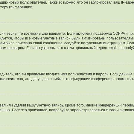
ию новых пользователей. Также возможно, что он заблокировал ваш IP-адре
атору конференции.
они верны, то возможны два варианта. Если включена поддержка COPPA и при 
уется, чтобы все новые учётные записи были активированы пользователями
ам было прислано email-сообщение, следуйте полученным инструкциям. Если
пам-фильтром. Если вы уверены, что ввели правильный адрес email, попробу
едитесь, что вы правильно вводите имя пользователя и пароль. Если данные
Также возможно, что допущена ошибка в конфигурации конференции, свяжитес
вал или удалил вашу учётную запись. Кроме того, многие конференции перио
ных. Если это произошло, попробуйте зарегистрироваться снова и активнее 