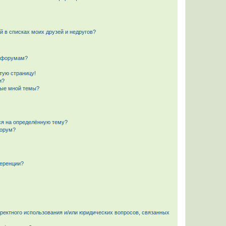
й в списках моих друзей и недругов?
и форумам?
стую страницу!
и?
ные мной темы?
ься на определённую тему?
форум?
ференции?
рректного использования и/или юридических вопросов, связанных