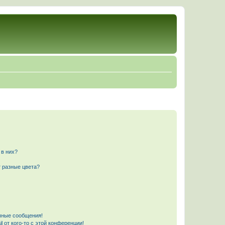
 в них?
 разные цвета?
чные сообщения!
 от кого-то с этой конференции!