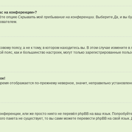
час на конференции»?
дёте опцию
Скрывать моё пребывание на конференции
. Выберите
Да
, и вы 
зователем.
вому поясу, а не к тому, в котором находитесь вы. В этом случае измените в 
овой пояс, как и большинство настроек, могут только зарегистрированные пол
ое!
о время отображается по-прежнему неверное, значит, неправильно установле
онференции, или же просто никто не перевёл phpBB на ваш язык. Попробуйт
вого пакета не существует, то вы сами можете перевести phpBB на свой язы