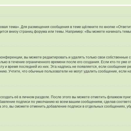
овая тема». Для размещения сообщения в теме щёлкните по кнопке «Ответит
ится внизу страниц форума или темы. Например: «Вы можете начинать темы»
конференции, вы можете редактировать и удалять только свои собственные 
ько в течение ограниченного времени после его создания. Если кто-то уже 
дату и время последней из них. Эта надпись не появляется, если сообщение 
ию. Учтите, что обычные пользователи не могут удалить сообщение, если на 
создать её в личном разделе. После этого вы можете отметить флажком пун
обавление подписи по умолчанию ко всем вашим сообщениям, сделав соотве
а это, вы сможете отменить добавление подписи в отдельных сообщениях, у