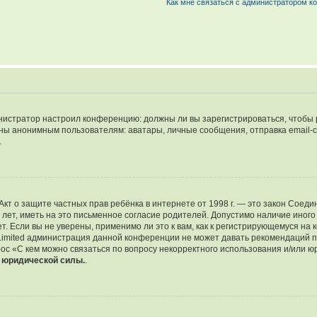
Как мне связаться с администратором 
дминистратор настроил конференцию: должны ли вы зарегистрироваться, чтобы
 анонимным пользователям: аватары, личные сообщения, отправка email-сооб
.
 или Акт о защите частных прав ребёнка в интернете от 1998 г. — это закон Со
т, иметь на это письменное согласие родителей. Допустимо наличие иного
 Если вы не уверены, применимо ли это к вам, как к регистрирующемуся на 
Limited администрация данной конференции не может давать рекомендаций 
ос «С кем можно связаться по вопросу некорректного использования и/или ю
т юридической силы.
.