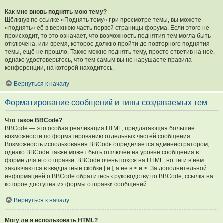
Как мне вновь поднять мою тему?
Щёлкнув по ссылке «Поднять тему» при просмотре темы, вы можете
«поднять» её в верхнюю часть первой страницы форума. Если этого не
происходит, то это означает, что возможность поднятия тем могла быть
отключена, или время, которое должно пройти до повторного поднятия
темы, ещё не прошло. Также можно поднять тему, просто ответив на неё,
однако удостоверьтесь, что тем самым вы не нарушаете правила
конференции, на которой находитесь.
Вернуться к началу
Форматирование сообщений и типы создаваемых тем
Что такое BBCode?
BBCode — это особая реализация HTML, предлагающая большие
возможности по форматированию отдельных частей сообщения.
Возможность использования BBCode определяется администратором,
однако BBCode также может быть отключён на уровне сообщения в
форме для его отправки. BBCode очень похож на HTML, но теги в нём
заключаются в квадратные скобки [ и ], а не в < и >. За дополнительной
информацией о BBCode обратитесь к руководству по BBCode, ссылка на
которое доступна из формы отправки сообщений.
Вернуться к началу
Могу ли я использовать HTML?