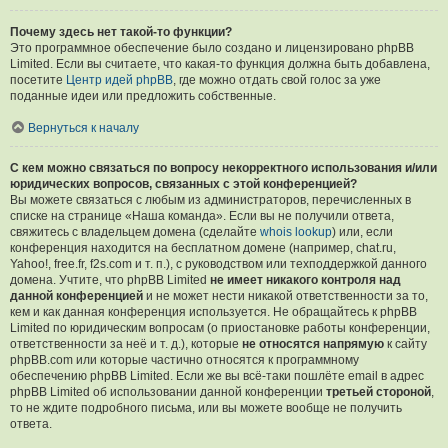
Почему здесь нет такой-то функции?
Это программное обеспечение было создано и лицензировано phpBB
Limited. Если вы считаете, что какая-то функция должна быть добавлена,
посетите
Центр идей phpBB
, где можно отдать свой голос за уже
поданные идеи или предложить собственные.
Вернуться к началу
С кем можно связаться по вопросу некорректного использования и/или
юридических вопросов, связанных с этой конференцией?
Вы можете связаться с любым из администраторов, перечисленных в
списке на странице «Наша команда». Если вы не получили ответа,
свяжитесь с владельцем домена (сделайте
whois lookup
) или, если
конференция находится на бесплатном домене (например, chat.ru,
Yahoo!, free.fr, f2s.com и т. п.), с руководством или техподдержкой данного
домена. Учтите, что phpBB Limited
не имеет никакого контроля над
данной конференцией
и не может нести никакой ответственности за то,
кем и как данная конференция используется. Не обращайтесь к phpBB
Limited по юридическим вопросам (о приостановке работы конференции,
ответственности за неё и т. д.), которые
не относятся напрямую
к сайту
phpBB.com или которые частично относятся к программному
обеспечению phpBB Limited. Если же вы всё-таки пошлёте email в адрес
phpBB Limited об использовании данной конференции
третьей стороной
,
то не ждите подробного письма, или вы можете вообще не получить
ответа.