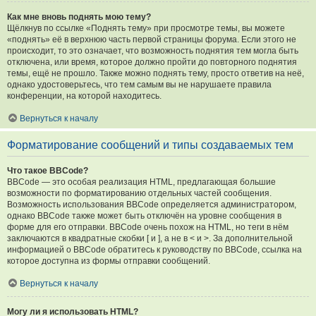
Как мне вновь поднять мою тему?
Щёлкнув по ссылке «Поднять тему» при просмотре темы, вы можете
«поднять» её в верхнюю часть первой страницы форума. Если этого не
происходит, то это означает, что возможность поднятия тем могла быть
отключена, или время, которое должно пройти до повторного поднятия
темы, ещё не прошло. Также можно поднять тему, просто ответив на неё,
однако удостоверьтесь, что тем самым вы не нарушаете правила
конференции, на которой находитесь.
Вернуться к началу
Форматирование сообщений и типы создаваемых тем
Что такое BBCode?
BBCode — это особая реализация HTML, предлагающая большие
возможности по форматированию отдельных частей сообщения.
Возможность использования BBCode определяется администратором,
однако BBCode также может быть отключён на уровне сообщения в
форме для его отправки. BBCode очень похож на HTML, но теги в нём
заключаются в квадратные скобки [ и ], а не в < и >. За дополнительной
информацией о BBCode обратитесь к руководству по BBCode, ссылка на
которое доступна из формы отправки сообщений.
Вернуться к началу
Могу ли я использовать HTML?