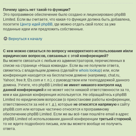
Почему здесь нет такой-то функции?
Это программное обеспечение было создано и лицензировано phpBB
Limited. Если вы считаете, что какая-то функция должна быть добавлена,
посетите
Центр идей phpBB
, где можно отдать свой голос за уже
поданные идеи или предложить собственные.
Вернуться к началу
С кем можно связаться по вопросу некорректного использования и/или
юридических вопросов, связанных с этой конференцией?
Вы можете связаться с любым из администраторов, перечисленных в
списке на странице «Наша команда». Если вы не получили ответа,
свяжитесь с владельцем домена (сделайте
whois lookup
) или, если
конференция находится на бесплатном домене (например, chat.ru,
Yahoo!, free.fr, f2s.com и т. п.), с руководством или техподдержкой данного
домена. Учтите, что phpBB Limited
не имеет никакого контроля над
данной конференцией
и не может нести никакой ответственности за то,
кем и как данная конференция используется. Не обращайтесь к phpBB
Limited по юридическим вопросам (о приостановке работы конференции,
ответственности за неё и т. д.), которые
не относятся напрямую
к сайту
phpBB.com или которые частично относятся к программному
обеспечению phpBB Limited. Если же вы всё-таки пошлёте email в адрес
phpBB Limited об использовании данной конференции
третьей стороной
,
то не ждите подробного письма, или вы можете вообще не получить
ответа.