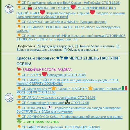
СП ГиперМаркет обуви для Всей Семьи - НеПоСеДа! СТОП 12.08
СП
GLAMOURная ТУРЦИЯ!
РЕГУЛЯРНЫЕ ВЫКУПЫ В
ОДНОЙ ТЕМЕ!
Закрываем рядочки! Стр.724
Следите за новыми
предложениями и сборами в теме!
СП GLAMOURная ОБУВЬ и СУМКИ от Турецких фабрик!
СП ВЕLАrosso - ВЫСОКОЕ КАЧЕСТВО от известных белорусских
фабрик!
СП Носки-носки-носочки! ЧНИ и белье для всей семьи! ГОТОВИМСЯ
К НОВОМУ СЕЗОНУ! Есть пристрой, 5П!
_
Подфорумы:
Одежда для взрослых
,
Нижнее белье и колготы
,
Верхняя одежда для взрослых
,
Обувь для взрослых
Красота и здоровье: 🍁☔🎓 ЧЕРЕЗ 21 ДЕНЬ НАСТУПИТ
ОСЕНЬ!
БЛИЖАЙШИЕ СТОПЫ РАЗДЕЛА:
СП Е*S*T*Е*L
Новокузнецк! СТОП 09.08
СП СИБИРСКИЙ ЦИРЮЛЬНИК- все для красоты и ухода! СТОП,
(можно) СДЕЛАТЬ ДОЗАКАЗЫ!
СП Matrix орг 0% ™
L'Oreal ™ INSIGHT™
Davines ™ Италия!
MOCHEQI ™! СТОП 11.08
СП АRAVIА - уход как у косметолога! СТОП 14.08
СП Cosmetology (салонная)!
СТОП 17.08
СП KOREAVERA
- корейская косметика со склада в Кемерове!
БЫСТРАЯ! Есть БАДы для похудения
СП AD*RI*CO*CO/ KoSa - Профессиональной косметики для волос!
СТАРТОВАЛА ЗАКУПКА:
СП PARFUMstock-оригинал! ТЕСТЕРЫ+ПРОБНИКИ!