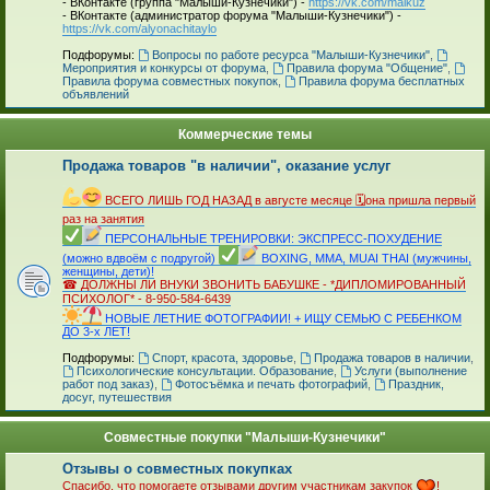
- ВКонтакте (группа "Малыши-Кузнечики") -
https://vk.com/malkuz
- ВКонтакте (администратор форума "Малыши-Кузнечики") -
https://vk.com/alyonachitaylo
_
Подфорумы:
Вопросы по работе ресурса "Малыши-Кузнечики"
,
Мероприятия и конкурсы от форума
,
Правила форума "Общение"
,
Правила форума совместных покупок
,
Правила форума бесплатных
объявлений
Коммерческие темы
Продажа товаров "в наличии", оказание услуг
_
ВСЕГО ЛИШЬ ГОД НАЗАД в августе месяце 🗓она пришла первый
раз на занятия
ПЕРСОНАЛЬНЫЕ ТРЕНИРОВКИ: ЭКСПРЕСС-ПОХУДЕНИЕ
(можно вдвоём с подругой)
BOXING, MMA, MUAI THAI (мужчины,
женщины, дети)!
☎ ДОЛЖНЫ ЛИ ВНУКИ ЗВОНИТЬ БАБУШКЕ - *ДИПЛОМИРОВАННЫЙ
ПСИХОЛОГ* - 8-950-584-6439
НОВЫЕ ЛЕТНИЕ ФОТОГРАФИИ! + ИЩУ СЕМЬЮ С РЕБЕНКОМ
ДО 3-х ЛЕТ!
_
Подфорумы:
Спорт, красота, здоровье
,
Продажа товаров в наличии
,
Психологические консультации. Образование
,
Услуги (выполнение
работ под заказ)
,
Фотосъёмка и печать фотографий
,
Праздник,
досуг, путешествия
Совместные покупки "Малыши-Кузнечики"
Отзывы о совместных покупках
Спасибо, что помогаете отзывами другим участникам закупок
!