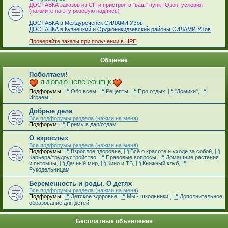
ДОСТАВКА заказов из СП и пристроя в "ваш" пункт Озон, условия
(нажмите на эту розовую надпись)
ДОСТАВКА в Междуреченск СИЛАМИ УЗов
ДОСТАВКА в Кузнецкий и Орджоникидзевский районы СИЛАМИ УЗов
Проверяйте заказы при получении в ЦРП
Общение
Поболтаем!
Я ЛЮБЛЮ НОВОКУЗНЕЦК
Подфорумы:
Обо всем
,
Рецепты
,
Про отдых
,
"Домики"
,
Играем!
Добрые дела
Все подфорумы раздела (нажми на меня)
Подфорум:
Приму в дар/отдам
О взрослых
Все подфорумы раздела (нажми на меня)
Подфорумы:
Взрослое здоровье
,
Всё о красоте и уходе за собой
,
Карьера/трудоустройство
,
Правовые вопросы
,
Домашние растения
и питомцы
,
Дачный мир
,
Кино и ТВ
,
Книжный клуб
,
Рукодельницам
Беременность и роды. О детях
Все подфорумы раздела (нажми на меня)
Подфорумы:
Детское здоровье
,
Мы - школьники!
,
Дополнительное
образование для детей
Бесплатные объявления