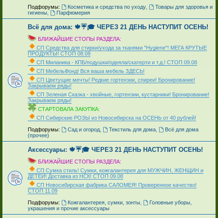
_
Подфорумы:
Косметика и средства по уходу
,
Товары для здоровья и
гигиены
,
Парфюмерия
Всё для дома: 🍁☔🎓 ЧЕРЕЗ 21 ДЕНЬ НАСТУПИТ ОСЕНЬ!
БЛИЖАЙШИЕ СТОПЫ РАЗДЕЛА:
СП Средства для стирки/ухода за тканями "Hygiene"! МЕГА КРУТЫЕ
ПРОДУКТЫ! СТОП 08.08
СП Миланика - КПБ/подушки/одеяла/скатерти и т.д.! СТОП 09.08
СП МебельФонд! Вся ваша мебель ЗДЕСЬ!
СП Цветущие мечты! Редкие гортензии, спиреи! Бронирование!
Закрываем ряды!
СП Зеленая Сказка - хвойные, гортензии, кустарники! Бронирование!
Закрываем ряды!
СТАРТОВАЛА ЗАКУПКА:
СП Сибирские РОЗЫ из Новосибирска на ОСЕНЬ от 40 рублей!
_
Подфорумы:
Сад и огород
,
Текстиль для дома
,
Всё для дома
(прочее)
Аксессуары: 🍁☔🎓 ЧЕРЕЗ 21 ДЕНЬ НАСТУПИТ ОСЕНЬ!
БЛИЖАЙШИЕ СТОПЫ РАЗДЕЛА:
СП Сумка стиль! Сумки, кожгалантерея для МУЖЧИН, ЖЕНЩИН и
ДЕТЕЙ! Доставка из НСК! СТОП 09.08
СП Новосибирская фабрика CAЛOMEЯ! Проверенное качество!
СТОП 11.09
_
Подфорумы:
Кожгалантерея, сумки, зонты
,
Головные уборы,
украшения и прочие аксессуары