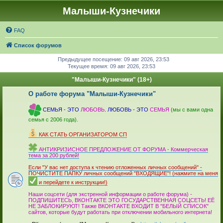
Малыши-Кузнечики
FAQ
Список форумов
Предыдущее посещение: 09 авг 2026, 23:53
Текущее время: 09 авг 2026, 23:53
"Малыши-Кузнечики" (18+)
О работе форума "Малыши-Кузнечики"
_
СЕМЬЯ - ЭТО
ЛЮБОВЬ
.
ЛЮБОВЬ - ЭТО
СЕМЬЯ
(мы с вами одна
семья с 2006 года).
_
КАК СТАТЬ ОРГАНИЗАТОРОМ СП
_
АНТИКРИЗИСНОЕ ПРЕДЛОЖЕНИЕ ОТ ФОРУМА - Коммерческая
тема за 200 рублей!
_
Если "У вас нет доступа к чтению отложенных личных сообщений" -
ПОЧИСТИТЕ ПАПКУ личных сообщений "ВХОДЯЩИЕ"! (нажмите на меня
и перейдете к инструкции!)
_
Наши соцсети (для экстренной информации о работе форума) -
ПОДПИШИТЕСЬ, ВКОНТАКТЕ ЭТО ГОСУДАРСТВЕННАЯ СОЦСЕТЬ! ЕЁ
НЕ ЗАБЛОКИРУЮТ! Также ВКОНТАКТЕ ВХОДИТ В "БЕЛЫЙ СПИСОК"
сайтов, которые будут работать при отключении мобильного интер­нета!
_