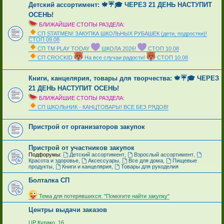
Детский ассортимент: 🍁☔🎓 ЧЕРЕЗ 21 ДЕНЬ НАСТУПИТ
ОСЕНЬ!
БЛИЖАЙШИЕ СТОПЫ РАЗДЕЛА:
СП STATMEN! ЗАКУПКА ШКОЛЬНЫХ РУБАШЕК (дети, подростки)!
СТОП 09.08
СП ТМ PLAY TODAY
ШКОЛА 2026!
СТОП 10.08
СП CROCKID
На все случаи радости!
СТОП 10.08
_
Книги, канцелярия, товары для творчества: 🍁☔🎓 ЧЕРЕЗ
21 ДЕНЬ НАСТУПИТ ОСЕНЬ!
БЛИЖАЙШИЕ СТОПЫ РАЗДЕЛА:
СП ШКОЛЬНИК - КАНЦТОВАРЫ! ВСЕ БЕЗ РЯДОВ!
_
Пристрой от организаторов закупок
Пристрой от участников закупок
Подфорумы:
Детский ассортимент
,
Взрослый ассортимент
,
Красота и здоровье
,
Аксессуары
,
Все для дома
,
Пищевые
продукты
,
Книги и канцелярия
,
Товары для рукоделия
Болталка СП
_
Тема для потерявшихся: "Помогите найти закупку"
Центры выдачи заказов
_
ЦР Курако, 16