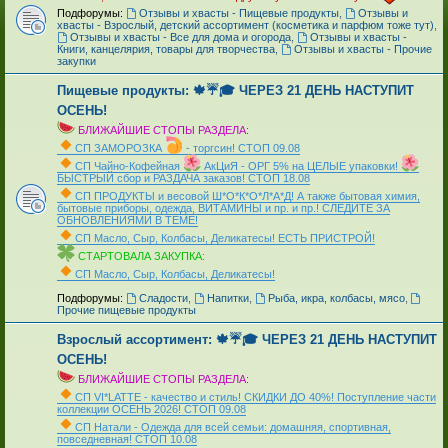
Подфорумы:
Отзывы и хвасты - Пищевые продукты
,
Отзывы и
хвасты - Взрослый, детский ассортимент (косметика и парфюм тоже тут)
,
Отзывы и хвасты - Все для дома и огорода
,
Отзывы и хвасты -
Книги, канцелярия, товары для творчества
,
Отзывы и хвасты - Прочие
закупки
Пищевые продукты: 🍁☔🎓 ЧЕРЕЗ 21 ДЕНЬ НАСТУПИТ
ОСЕНЬ!
БЛИЖАЙШИЕ СТОПЫ РАЗДЕЛА:
СП ЗАМОРОЗКА
- торгсин! СТОП 09.08
СП Чайно-Кофейная
АкЦиЯ - ОРГ 5% на ЦЕЛЫЕ упаковки!
БЫСТРЫЙ сбор и РАЗДАЧА заказов! СТОП 18.08
СП ПРОДУКТЫ и весовой Ш*О*К*О*Л*А*Д! А также бытовая химия,
бытовые приборы, одежда, ВИТАМИНЫ и пр. и пр.! СЛЕДИТЕ ЗА
ОБНОВЛЕНИЯМИ В ТЕМЕ!
СП Масло, Сыр, Колбасы, Деликатесы! ЕСТЬ ПРИСТРОЙ!
СТАРТОВАЛА ЗАКУПКА:
СП Масло, Сыр, Колбасы, Деликатесы!
_
Подфорумы:
Сладости
,
Напитки
,
Рыба, икра, колбасы, мясо
,
Прочие пищевые продукты
Взрослый ассортимент: 🍁☔🎓 ЧЕРЕЗ 21 ДЕНЬ НАСТУПИТ
ОСЕНЬ!
БЛИЖАЙШИЕ СТОПЫ РАЗДЕЛА:
СП VI*LATTE - качество и стиль! СКИДКИ ДО 40%! Поступление части
коллекции ОСЕНЬ 2026! СТОП 09.08
СП Натали - Одежда для всей семьи: домашняя, спортивная,
повседневная! СТОП 10.08