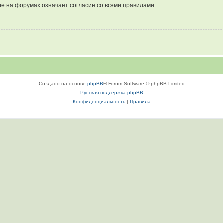
е на форумах означает согласие со всеми правилами.
Создано на основе
phpBB
® Forum Software © phpBB Limited
Русская поддержка phpBB
Конфиденциальность
|
Правила