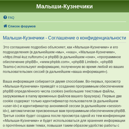
Малыши-Кузнечики
FAQ
Список форумов
Малыши-Кузнечики - Соглашение о конфиденциальности
Это соглашение подробно объясняет, как «Малыши-Кузнечики» и его
подразделения (в дальнейшем «мы», «наш», «Малыши-Кузнечики»,
«https://mal-kuz.ru/forum») и phpBB (в дальнейшем «они», «программное
обеспечение phpBB», «www.phpbb.com», «phpBB Limited», «phpBB
Teams») используют информацию, полученную во время любой из ваших
пользовательских сессий (в дальнейшем «ваша информация»).
Ваша информация собирается двумя способами. Во-первых, просмотр
«Малыши-Кузнечики» приведёт к созданию программным обеспечением
phpBB определённого числа cookies (небольшие текстовые файлы,
загружаемые в папку временных файлов вашего браузера). Первые две
cookie содержат только идентификатор пользователя (в дальнейшем
«user-id») и идентификатор анонимной сессии (в дальнейшем «session-
id»), автоматически присвоенные вам программным обеспечением phpBB.
Третья cookie будет создана после просмотра одной из тем конференции
«Малыши-Кузнечики» и будет использоваться для хранения информации
о прочтённых вами темах, повышая таким образом удобство работы с