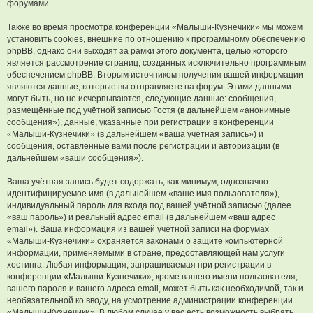
форумами.
Также во время просмотра конференции «Малыши-Кузнечики» мы можем
установить cookies, внешние по отношению к программному обеспечению
phpBB, однако они выходят за рамки этого документа, целью которого
является рассмотрение страниц, созданных исключительно программным
обеспечением phpBB. Вторым источником получения вашей информации
являются данные, которые вы отправляете на форум. Этими данными
могут быть, но не исчерпываются, следующие данные: сообщения,
размещённые под учётной записью Гостя (в дальнейшем «анонимные
сообщения»), данные, указанные при регистрации в конференции
«Малыши-Кузнечики» (в дальнейшем «ваша учётная запись») и
сообщения, оставленные вами после регистрации и авторизации (в
дальнейшем «ваши сообщения»).
Ваша учётная запись будет содержать, как минимум, однозначно
идентифицируемое имя (в дальнейшем «ваше имя пользователя»),
индивидуальный пароль для входа под вашей учётной записью (далее
«ваш пароль») и реальный адрес email (в дальнейшем «ваш адрес
email»). Ваша информация из вашей учётной записи на форумах
«Малыши-Кузнечики» охраняется законами о защите компьютерной
информации, применяемыми в стране, предоставляющей нам услуги
хостинга. Любая информация, запрашиваемая при регистрации в
конференции «Малыши-Кузнечики», кроме вашего имени пользователя,
вашего пароля и вашего адреса email, может быть как необходимой, так и
необязательной ко вводу, на усмотрение администрации конференции
«Малыши-Кузнечики». В любом случае у вас есть возможность выбрать,