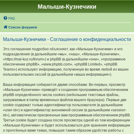
Малыши-Кузнечики
FAQ
Список форумов
Малыши-Кузнечики - Соглашение о конфиденциальности
Это соглашение подробно объясняет, как «Малыши-Кузнечики» и его
подразделения (в дальнейшем «мы», «наш», «Малыши-Кузнечики»,
«https://mal-kuz.ru/forum») и phpBB (в дальнейшем «они», «программное
обеспечение phpBB», «www.phpbb.com», «phpBB Limited», «phpBB
Teams») используют информацию, полученную во время любой из ваших
пользовательских сессий (в дальнейшем «ваша информация»).
Ваша информация собирается двумя способами. Во-первых, просмотр
«Малыши-Кузнечики» приведёт к созданию программным обеспечением
phpBB определённого числа cookies (небольшие текстовые файлы,
загружаемые в папку временных файлов вашего браузера). Первые две
cookie содержат только идентификатор пользователя (в дальнейшем
«user-id») и идентификатор анонимной сессии (в дальнейшем «session-
id»), автоматически присвоенные вам программным обеспечением phpBB.
Третья cookie будет создана после просмотра одной из тем конференции
«Малыши-Кузнечики» и будет использоваться для хранения информации
о прочтённых вами темах, повышая таким образом удобство работы с