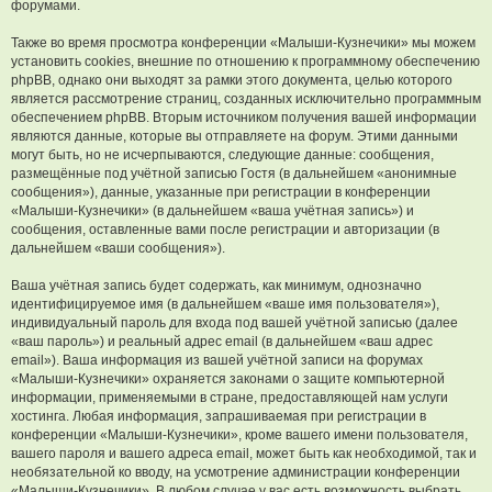
форумами.
Также во время просмотра конференции «Малыши-Кузнечики» мы можем
установить cookies, внешние по отношению к программному обеспечению
phpBB, однако они выходят за рамки этого документа, целью которого
является рассмотрение страниц, созданных исключительно программным
обеспечением phpBB. Вторым источником получения вашей информации
являются данные, которые вы отправляете на форум. Этими данными
могут быть, но не исчерпываются, следующие данные: сообщения,
размещённые под учётной записью Гостя (в дальнейшем «анонимные
сообщения»), данные, указанные при регистрации в конференции
«Малыши-Кузнечики» (в дальнейшем «ваша учётная запись») и
сообщения, оставленные вами после регистрации и авторизации (в
дальнейшем «ваши сообщения»).
Ваша учётная запись будет содержать, как минимум, однозначно
идентифицируемое имя (в дальнейшем «ваше имя пользователя»),
индивидуальный пароль для входа под вашей учётной записью (далее
«ваш пароль») и реальный адрес email (в дальнейшем «ваш адрес
email»). Ваша информация из вашей учётной записи на форумах
«Малыши-Кузнечики» охраняется законами о защите компьютерной
информации, применяемыми в стране, предоставляющей нам услуги
хостинга. Любая информация, запрашиваемая при регистрации в
конференции «Малыши-Кузнечики», кроме вашего имени пользователя,
вашего пароля и вашего адреса email, может быть как необходимой, так и
необязательной ко вводу, на усмотрение администрации конференции
«Малыши-Кузнечики». В любом случае у вас есть возможность выбрать,