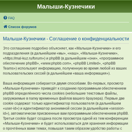
Малыши-Кузнечики
FAQ
Список форумов
Малыши-Кузнечики - Соглашение о конфиденциальности
Это соглашение подробно объясняет, как «Малыши-Кузнечики» и его
подразделения (в дальнейшем «мы», «наш», «Малыши-Кузнечики»,
«https://mal-kuz.ru/forum») и phpBB (в дальнейшем «они», «программное
обеспечение phpBB», «www.phpbb.com», «phpBB Limited», «phpBB
Teams») используют информацию, полученную во время любой из ваших
пользовательских сессий (в дальнейшем «ваша информация»).
Ваша информация собирается двумя способами. Во-первых, просмотр
«Малыши-Кузнечики» приведёт к созданию программным обеспечением
phpBB определённого числа cookies (небольшие текстовые файлы,
загружаемые в папку временных файлов вашего браузера). Первые две
cookie содержат только идентификатор пользователя (в дальнейшем
«user-id») и идентификатор анонимной сессии (в дальнейшем «session-
id»), автоматически присвоенные вам программным обеспечением phpBB.
Третья cookie будет создана после просмотра одной из тем конференции
«Малыши-Кузнечики» и будет использоваться для хранения информации
о прочтённых вами темах, повышая таким образом удобство работы с