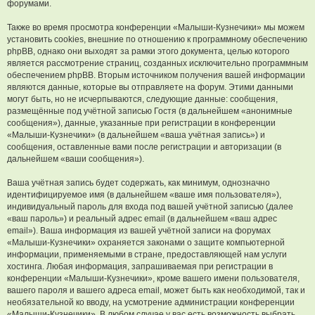
форумами.
Также во время просмотра конференции «Малыши-Кузнечики» мы можем
установить cookies, внешние по отношению к программному обеспечению
phpBB, однако они выходят за рамки этого документа, целью которого
является рассмотрение страниц, созданных исключительно программным
обеспечением phpBB. Вторым источником получения вашей информации
являются данные, которые вы отправляете на форум. Этими данными
могут быть, но не исчерпываются, следующие данные: сообщения,
размещённые под учётной записью Гостя (в дальнейшем «анонимные
сообщения»), данные, указанные при регистрации в конференции
«Малыши-Кузнечики» (в дальнейшем «ваша учётная запись») и
сообщения, оставленные вами после регистрации и авторизации (в
дальнейшем «ваши сообщения»).
Ваша учётная запись будет содержать, как минимум, однозначно
идентифицируемое имя (в дальнейшем «ваше имя пользователя»),
индивидуальный пароль для входа под вашей учётной записью (далее
«ваш пароль») и реальный адрес email (в дальнейшем «ваш адрес
email»). Ваша информация из вашей учётной записи на форумах
«Малыши-Кузнечики» охраняется законами о защите компьютерной
информации, применяемыми в стране, предоставляющей нам услуги
хостинга. Любая информация, запрашиваемая при регистрации в
конференции «Малыши-Кузнечики», кроме вашего имени пользователя,
вашего пароля и вашего адреса email, может быть как необходимой, так и
необязательной ко вводу, на усмотрение администрации конференции
«Малыши-Кузнечики». В любом случае у вас есть возможность выбрать,