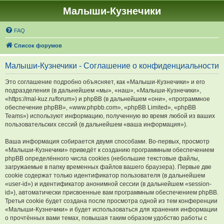
Малыши-Кузнечики
FAQ
Список форумов
Малыши-Кузнечики - Соглашение о конфиденциальности
Это соглашение подробно объясняет, как «Малыши-Кузнечики» и его
подразделения (в дальнейшем «мы», «наш», «Малыши-Кузнечики»,
«https://mal-kuz.ru/forum») и phpBB (в дальнейшем «они», «программное
обеспечение phpBB», «www.phpbb.com», «phpBB Limited», «phpBB
Teams») используют информацию, полученную во время любой из ваших
пользовательских сессий (в дальнейшем «ваша информация»).
Ваша информация собирается двумя способами. Во-первых, просмотр
«Малыши-Кузнечики» приведёт к созданию программным обеспечением
phpBB определённого числа cookies (небольшие текстовые файлы,
загружаемые в папку временных файлов вашего браузера). Первые две
cookie содержат только идентификатор пользователя (в дальнейшем
«user-id») и идентификатор анонимной сессии (в дальнейшем «session-
id»), автоматически присвоенные вам программным обеспечением phpBB.
Третья cookie будет создана после просмотра одной из тем конференции
«Малыши-Кузнечики» и будет использоваться для хранения информации
о прочтённых вами темах, повышая таким образом удобство работы с