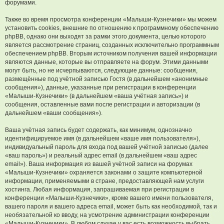
форумами.
Также во время просмотра конференции «Малыши-Кузнечики» мы можем
установить cookies, внешние по отношению к программному обеспечению
phpBB, однако они выходят за рамки этого документа, целью которого
является рассмотрение страниц, созданных исключительно программным
обеспечением phpBB. Вторым источником получения вашей информации
являются данные, которые вы отправляете на форум. Этими данными
могут быть, но не исчерпываются, следующие данные: сообщения,
размещённые под учётной записью Гостя (в дальнейшем «анонимные
сообщения»), данные, указанные при регистрации в конференции
«Малыши-Кузнечики» (в дальнейшем «ваша учётная запись») и
сообщения, оставленные вами после регистрации и авторизации (в
дальнейшем «ваши сообщения»).
Ваша учётная запись будет содержать, как минимум, однозначно
идентифицируемое имя (в дальнейшем «ваше имя пользователя»),
индивидуальный пароль для входа под вашей учётной записью (далее
«ваш пароль») и реальный адрес email (в дальнейшем «ваш адрес
email»). Ваша информация из вашей учётной записи на форумах
«Малыши-Кузнечики» охраняется законами о защите компьютерной
информации, применяемыми в стране, предоставляющей нам услуги
хостинга. Любая информация, запрашиваемая при регистрации в
конференции «Малыши-Кузнечики», кроме вашего имени пользователя,
вашего пароля и вашего адреса email, может быть как необходимой, так и
необязательной ко вводу, на усмотрение администрации конференции
«Малыши-Кузнечики». В любом случае у вас есть возможность выбрать,