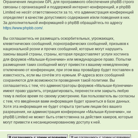
Ограничения лицензии GPL для программного обеспечения phpBB строго
связаны с организацией и поддержкой интернет-конференций, и phpBB
Limited не несёт ответственности за то, что администрация конференций
определяет в качестве допустимого содержания и/или поведения в них.
За дополнительной информацией о phpBB обращайтесь по адресу
https://www.phpbb.com/
.
Вы соглашаетесь не размещать оскорбительных, угрожающих,
клеветнических сообщений, порнографических сообщений, призывов к
национальной розни и прочих сообщений, которые могут нарушить
законы вашей страны, страны, которая предоставляет услуги хостинга
для форумов «Малыши-Кузнечики» или международное право. Попытки
размещения таких сообщений могут привести к вашему немедленному
отключению от конференции, при этом ваш провайдер будет поставлен в
известность, если мы сочтём это нужным. IP-адреса всех сообщений
сохраняются для возможности проведения такой политики. Вы
соглашаетесь с тем, что администраторы форумов «Малыши-Кузнечики»
имеют право удалить, отредактировать, перенести или закрыть любую
тему в любое время по своему усмотрению. Как пользователь вы согласны
с тем, что введённая вами информация будет храниться в базе данных.
Хотя эта информация не будет открыта третьим лицам без вашего
разрешения, ни администрация конференции «Малыши-Кузнечики», ни
phpBB Limited не может быть ответственна за действия хакеров, которые
могут привести к несанкционированному доступу к ней.