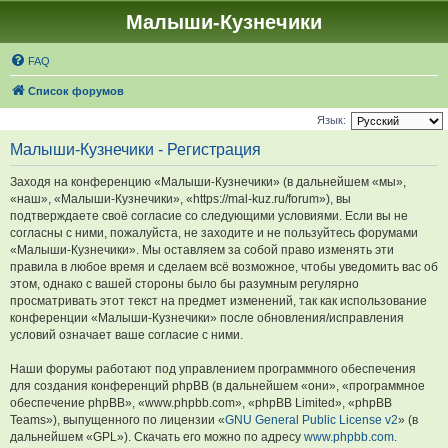
Малыши-Кузнечики
FAQ
Список форумов
Язык:
Малыши-Кузнечики - Регистрация
Заходя на конференцию «Малыши-Кузнечики» (в дальнейшем «мы»,
«наш», «Малыши-Кузнечики», «https://mal-kuz.ru/forum»), вы
подтверждаете своё согласие со следующими условиями. Если вы не
согласны с ними, пожалуйста, не заходите и не пользуйтесь форумами
«Малыши-Кузнечики». Мы оставляем за собой право изменять эти
правила в любое время и сделаем всё возможное, чтобы уведомить вас об
этом, однако с вашей стороны было бы разумным регулярно
просматривать этот текст на предмет изменений, так как использование
конференции «Малыши-Кузнечики» после обновления/исправления
условий означает ваше согласие с ними.
Наши форумы работают под управлением программного обеспечения
для создания конференций phpBB (в дальнейшем «они», «программное
обеспечение phpBB», «www.phpbb.com», «phpBB Limited», «phpBB
Teams»), выпущенного по лицензии «
GNU General Public License v2
» (в
дальнейшем «GPL»). Скачать его можно по адресу
www.phpbb.com
.