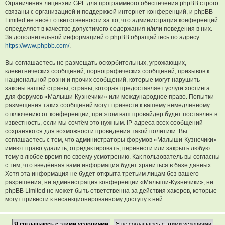
Ограничения лицензии GPL для программного обеспечения phpBB строго
связаны с организацией и поддержкой интернет-конференций, и phpBB
Limited не несёт ответственности за то, что администрация конференций
определяет в качестве допустимого содержания и/или поведения в них.
За дополнительной информацией о phpBB обращайтесь по адресу
https://www.phpbb.com/
.
Вы соглашаетесь не размещать оскорбительных, угрожающих,
клеветнических сообщений, порнографических сообщений, призывов к
национальной розни и прочих сообщений, которые могут нарушить
законы вашей страны, страны, которая предоставляет услуги хостинга
для форумов «Малыши-Кузнечики» или международное право. Попытки
размещения таких сообщений могут привести к вашему немедленному
отключению от конференции, при этом ваш провайдер будет поставлен в
известность, если мы сочтём это нужным. IP-адреса всех сообщений
сохраняются для возможности проведения такой политики. Вы
соглашаетесь с тем, что администраторы форумов «Малыши-Кузнечики»
имеют право удалить, отредактировать, перенести или закрыть любую
тему в любое время по своему усмотрению. Как пользователь вы согласны
с тем, что введённая вами информация будет храниться в базе данных.
Хотя эта информация не будет открыта третьим лицам без вашего
разрешения, ни администрация конференции «Малыши-Кузнечики», ни
phpBB Limited не может быть ответственна за действия хакеров, которые
могут привести к несанкционированному доступу к ней.