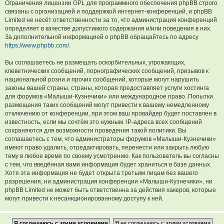
Ограничения лицензии GPL для программного обеспечения phpBB строго
связаны с организацией и поддержкой интернет-конференций, и phpBB
Limited не несёт ответственности за то, что администрация конференций
определяет в качестве допустимого содержания и/или поведения в них.
За дополнительной информацией о phpBB обращайтесь по адресу
https://www.phpbb.com/
.
Вы соглашаетесь не размещать оскорбительных, угрожающих,
клеветнических сообщений, порнографических сообщений, призывов к
национальной розни и прочих сообщений, которые могут нарушить
законы вашей страны, страны, которая предоставляет услуги хостинга
для форумов «Малыши-Кузнечики» или международное право. Попытки
размещения таких сообщений могут привести к вашему немедленному
отключению от конференции, при этом ваш провайдер будет поставлен в
известность, если мы сочтём это нужным. IP-адреса всех сообщений
сохраняются для возможности проведения такой политики. Вы
соглашаетесь с тем, что администраторы форумов «Малыши-Кузнечики»
имеют право удалить, отредактировать, перенести или закрыть любую
тему в любое время по своему усмотрению. Как пользователь вы согласны
с тем, что введённая вами информация будет храниться в базе данных.
Хотя эта информация не будет открыта третьим лицам без вашего
разрешения, ни администрация конференции «Малыши-Кузнечики», ни
phpBB Limited не может быть ответственна за действия хакеров, которые
могут привести к несанкционированному доступу к ней.