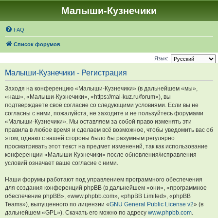
Малыши-Кузнечики
FAQ
Список форумов
Язык:
Малыши-Кузнечики - Регистрация
Заходя на конференцию «Малыши-Кузнечики» (в дальнейшем «мы»,
«наш», «Малыши-Кузнечики», «https://mal-kuz.ru/forum»), вы
подтверждаете своё согласие со следующими условиями. Если вы не
согласны с ними, пожалуйста, не заходите и не пользуйтесь форумами
«Малыши-Кузнечики». Мы оставляем за собой право изменять эти
правила в любое время и сделаем всё возможное, чтобы уведомить вас об
этом, однако с вашей стороны было бы разумным регулярно
просматривать этот текст на предмет изменений, так как использование
конференции «Малыши-Кузнечики» после обновления/исправления
условий означает ваше согласие с ними.
Наши форумы работают под управлением программного обеспечения
для создания конференций phpBB (в дальнейшем «они», «программное
обеспечение phpBB», «www.phpbb.com», «phpBB Limited», «phpBB
Teams»), выпущенного по лицензии «
GNU General Public License v2
» (в
дальнейшем «GPL»). Скачать его можно по адресу
www.phpbb.com
.