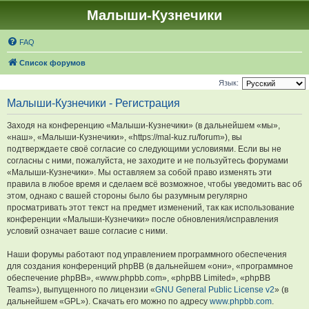
Малыши-Кузнечики
FAQ
Список форумов
Язык:
Малыши-Кузнечики - Регистрация
Заходя на конференцию «Малыши-Кузнечики» (в дальнейшем «мы»,
«наш», «Малыши-Кузнечики», «https://mal-kuz.ru/forum»), вы
подтверждаете своё согласие со следующими условиями. Если вы не
согласны с ними, пожалуйста, не заходите и не пользуйтесь форумами
«Малыши-Кузнечики». Мы оставляем за собой право изменять эти
правила в любое время и сделаем всё возможное, чтобы уведомить вас об
этом, однако с вашей стороны было бы разумным регулярно
просматривать этот текст на предмет изменений, так как использование
конференции «Малыши-Кузнечики» после обновления/исправления
условий означает ваше согласие с ними.
Наши форумы работают под управлением программного обеспечения
для создания конференций phpBB (в дальнейшем «они», «программное
обеспечение phpBB», «www.phpbb.com», «phpBB Limited», «phpBB
Teams»), выпущенного по лицензии «
GNU General Public License v2
» (в
дальнейшем «GPL»). Скачать его можно по адресу
www.phpbb.com
.