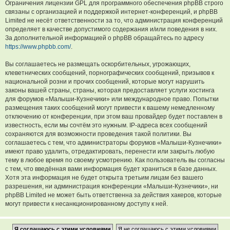
Ограничения лицензии GPL для программного обеспечения phpBB строго
связаны с организацией и поддержкой интернет-конференций, и phpBB
Limited не несёт ответственности за то, что администрация конференций
определяет в качестве допустимого содержания и/или поведения в них.
За дополнительной информацией о phpBB обращайтесь по адресу
https://www.phpbb.com/
.
Вы соглашаетесь не размещать оскорбительных, угрожающих,
клеветнических сообщений, порнографических сообщений, призывов к
национальной розни и прочих сообщений, которые могут нарушить
законы вашей страны, страны, которая предоставляет услуги хостинга
для форумов «Малыши-Кузнечики» или международное право. Попытки
размещения таких сообщений могут привести к вашему немедленному
отключению от конференции, при этом ваш провайдер будет поставлен в
известность, если мы сочтём это нужным. IP-адреса всех сообщений
сохраняются для возможности проведения такой политики. Вы
соглашаетесь с тем, что администраторы форумов «Малыши-Кузнечики»
имеют право удалить, отредактировать, перенести или закрыть любую
тему в любое время по своему усмотрению. Как пользователь вы согласны
с тем, что введённая вами информация будет храниться в базе данных.
Хотя эта информация не будет открыта третьим лицам без вашего
разрешения, ни администрация конференции «Малыши-Кузнечики», ни
phpBB Limited не может быть ответственна за действия хакеров, которые
могут привести к несанкционированному доступу к ней.