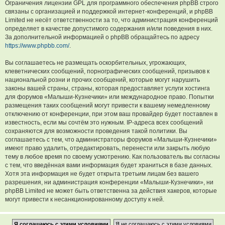
Ограничения лицензии GPL для программного обеспечения phpBB строго
связаны с организацией и поддержкой интернет-конференций, и phpBB
Limited не несёт ответственности за то, что администрация конференций
определяет в качестве допустимого содержания и/или поведения в них.
За дополнительной информацией о phpBB обращайтесь по адресу
https://www.phpbb.com/
.
Вы соглашаетесь не размещать оскорбительных, угрожающих,
клеветнических сообщений, порнографических сообщений, призывов к
национальной розни и прочих сообщений, которые могут нарушить
законы вашей страны, страны, которая предоставляет услуги хостинга
для форумов «Малыши-Кузнечики» или международное право. Попытки
размещения таких сообщений могут привести к вашему немедленному
отключению от конференции, при этом ваш провайдер будет поставлен в
известность, если мы сочтём это нужным. IP-адреса всех сообщений
сохраняются для возможности проведения такой политики. Вы
соглашаетесь с тем, что администраторы форумов «Малыши-Кузнечики»
имеют право удалить, отредактировать, перенести или закрыть любую
тему в любое время по своему усмотрению. Как пользователь вы согласны
с тем, что введённая вами информация будет храниться в базе данных.
Хотя эта информация не будет открыта третьим лицам без вашего
разрешения, ни администрация конференции «Малыши-Кузнечики», ни
phpBB Limited не может быть ответственна за действия хакеров, которые
могут привести к несанкционированному доступу к ней.