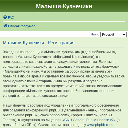
Малыши-Кузнечики
FAQ
Список форумов
Язык:
Малыши-Кузнечики - Регистрация
Заходя на конференцию «Малыши-Кузнечики» (в дальнейшем «мы»,
«наш», «Малыши-Кузнечики», «https://mal-kuz.ru/forum»), вы
подтверждаете своё согласие со следующими условиями. Если вы не
согласны с ними, пожалуйста, не заходите и не пользуйтесь форумами
«Малыши-Кузнечики». Мы оставляем за собой право изменять эти
правила в любое время и сделаем всё возможное, чтобы уведомить вас об
этом, однако с вашей стороны было бы разумным регулярно
просматривать этот текст на предмет изменений, так как использование
конференции «Малыши-Кузнечики» после обновления/исправления
условий означает ваше согласие с ними.
Наши форумы работают под управлением программного обеспечения
для создания конференций phpBB (в дальнейшем «они», «программное
обеспечение phpBB», «www.phpbb.com», «phpBB Limited», «phpBB
Teams»), выпущенного по лицензии «
GNU General Public License v2
» (в
дальнейшем «GPL»). Скачать его можно по адресу
www.phpbb.com
.