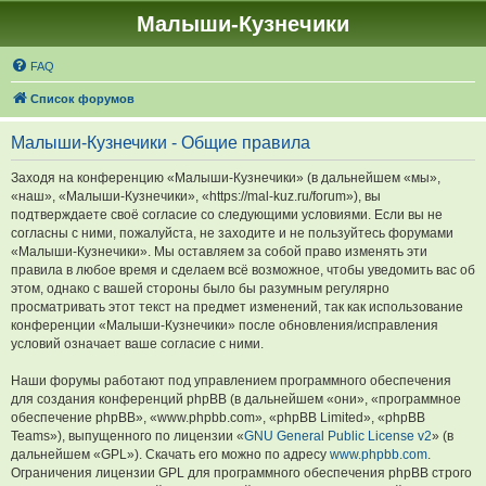
Малыши-Кузнечики
FAQ
Список форумов
Малыши-Кузнечики - Общие правила
Заходя на конференцию «Малыши-Кузнечики» (в дальнейшем «мы»,
«наш», «Малыши-Кузнечики», «https://mal-kuz.ru/forum»), вы
подтверждаете своё согласие со следующими условиями. Если вы не
согласны с ними, пожалуйста, не заходите и не пользуйтесь форумами
«Малыши-Кузнечики». Мы оставляем за собой право изменять эти
правила в любое время и сделаем всё возможное, чтобы уведомить вас об
этом, однако с вашей стороны было бы разумным регулярно
просматривать этот текст на предмет изменений, так как использование
конференции «Малыши-Кузнечики» после обновления/исправления
условий означает ваше согласие с ними.
Наши форумы работают под управлением программного обеспечения
для создания конференций phpBB (в дальнейшем «они», «программное
обеспечение phpBB», «www.phpbb.com», «phpBB Limited», «phpBB
Teams»), выпущенного по лицензии «
GNU General Public License v2
» (в
дальнейшем «GPL»). Скачать его можно по адресу
www.phpbb.com
.
Ограничения лицензии GPL для программного обеспечения phpBB строго