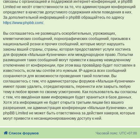
связаны с организацией и поддержкой интернет-конференций, и phpBB
Limited не несёт ответственности за то, что администрация конференций
определяет в качестве допустимого содержания и/или поведения в них.
За дополнительной информацией о phpBB обращайтесь по адресу
https://www.phpbb.com/
.
Вы соглашаетесь не размещать оскорбительных, угрожающих,
клеветнических сообщений, порнографических сообщений, призывов к
национальной розни и прочих сообщений, которые могут нарушить
законы вашей страны, страны, которая предоставляет услуги хостинга
для форумов «Малыши-Кузнечики» или международное право. Попытки
размещения таких сообщений могут привести к вашему немедленному
отключению от конференции, при этом ваш провайдер будет поставлен в
известность, если мы сочтём это нужным. IP-адреса всех сообщений
сохраняются для возможности проведения такой политики. Вы
соглашаетесь с тем, что администраторы форумов «Малыши-Кузнечики»
имеют право удалить, отредактировать, перенести или закрыть любую
тему в любое время по своему усмотрению. Как пользователь вы согласны
с тем, что введённая вами информация будет храниться в базе данных.
Хотя эта информация не будет открыта третьим лицам без вашего
разрешения, ни администрация конференции «Малыши-Кузнечики», ни
phpBB Limited не может быть ответственна за действия хакеров, которые
могут привести к несанкционированному доступу к ней.
Список форумов
Часовой пояс:
UTC+07:00