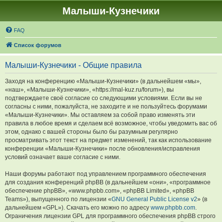
Малыши-Кузнечики
FAQ
Список форумов
Малыши-Кузнечики - Общие правила
Заходя на конференцию «Малыши-Кузнечики» (в дальнейшем «мы»,
«наш», «Малыши-Кузнечики», «https://mal-kuz.ru/forum»), вы
подтверждаете своё согласие со следующими условиями. Если вы не
согласны с ними, пожалуйста, не заходите и не пользуйтесь форумами
«Малыши-Кузнечики». Мы оставляем за собой право изменять эти
правила в любое время и сделаем всё возможное, чтобы уведомить вас об
этом, однако с вашей стороны было бы разумным регулярно
просматривать этот текст на предмет изменений, так как использование
конференции «Малыши-Кузнечики» после обновления/исправления
условий означает ваше согласие с ними.
Наши форумы работают под управлением программного обеспечения
для создания конференций phpBB (в дальнейшем «они», «программное
обеспечение phpBB», «www.phpbb.com», «phpBB Limited», «phpBB
Teams»), выпущенного по лицензии «
GNU General Public License v2
» (в
дальнейшем «GPL»). Скачать его можно по адресу
www.phpbb.com
.
Ограничения лицензии GPL для программного обеспечения phpBB строго