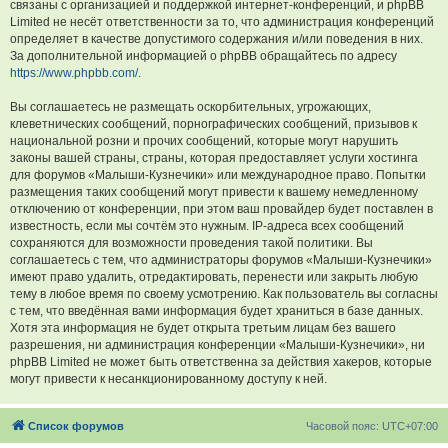
связаны с организацией и поддержкой интернет-конференций, и phpBB
Limited не несёт ответственности за то, что администрация конференций
определяет в качестве допустимого содержания и/или поведения в них.
За дополнительной информацией о phpBB обращайтесь по адресу
https://www.phpbb.com/
.
Вы соглашаетесь не размещать оскорбительных, угрожающих,
клеветнических сообщений, порнографических сообщений, призывов к
национальной розни и прочих сообщений, которые могут нарушить
законы вашей страны, страны, которая предоставляет услуги хостинга
для форумов «Малыши-Кузнечики» или международное право. Попытки
размещения таких сообщений могут привести к вашему немедленному
отключению от конференции, при этом ваш провайдер будет поставлен в
известность, если мы сочтём это нужным. IP-адреса всех сообщений
сохраняются для возможности проведения такой политики. Вы
соглашаетесь с тем, что администраторы форумов «Малыши-Кузнечики»
имеют право удалить, отредактировать, перенести или закрыть любую
тему в любое время по своему усмотрению. Как пользователь вы согласны
с тем, что введённая вами информация будет храниться в базе данных.
Хотя эта информация не будет открыта третьим лицам без вашего
разрешения, ни администрация конференции «Малыши-Кузнечики», ни
phpBB Limited не может быть ответственна за действия хакеров, которые
могут привести к несанкционированному доступу к ней.
Список форумов
Часовой пояс:
UTC+07:00