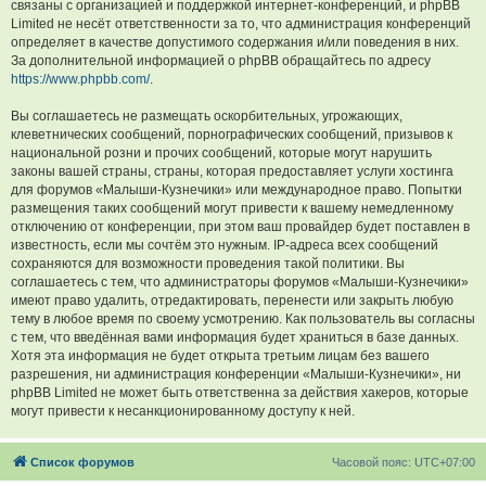
связаны с организацией и поддержкой интернет-конференций, и phpBB
Limited не несёт ответственности за то, что администрация конференций
определяет в качестве допустимого содержания и/или поведения в них.
За дополнительной информацией о phpBB обращайтесь по адресу
https://www.phpbb.com/
.
Вы соглашаетесь не размещать оскорбительных, угрожающих,
клеветнических сообщений, порнографических сообщений, призывов к
национальной розни и прочих сообщений, которые могут нарушить
законы вашей страны, страны, которая предоставляет услуги хостинга
для форумов «Малыши-Кузнечики» или международное право. Попытки
размещения таких сообщений могут привести к вашему немедленному
отключению от конференции, при этом ваш провайдер будет поставлен в
известность, если мы сочтём это нужным. IP-адреса всех сообщений
сохраняются для возможности проведения такой политики. Вы
соглашаетесь с тем, что администраторы форумов «Малыши-Кузнечики»
имеют право удалить, отредактировать, перенести или закрыть любую
тему в любое время по своему усмотрению. Как пользователь вы согласны
с тем, что введённая вами информация будет храниться в базе данных.
Хотя эта информация не будет открыта третьим лицам без вашего
разрешения, ни администрация конференции «Малыши-Кузнечики», ни
phpBB Limited не может быть ответственна за действия хакеров, которые
могут привести к несанкционированному доступу к ней.
Список форумов
Часовой пояс:
UTC+07:00