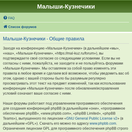
Малыши-Кузнечики
FAQ
Список форумов
Малыши-Кузнечики - Общие правила
Заходя на конференцию «Малыши-Кузнечики» (в дальнейшем «мы»,
«наш», «Малыши-Кузнечики», «https://mal-kuz.ru/forum»), вы
подтверждаете своё согласие со следующими условиями. Если вы не
согласны с ними, пожалуйста, не заходите и не пользуйтесь форумами
«Малыши-Кузнечики». Мы оставляем за собой право изменять эти
правила в любое время и сделаем всё возможное, чтобы уведомить вас об
этом, однако с вашей стороны было бы разумным регулярно
просматривать этот текст на предмет изменений, так как использование
конференции «Малыши-Кузнечики» после обновления/исправления
условий означает ваше согласие с ними.
Наши форумы работают под управлением программного обеспечения
для создания конференций phpBB (в дальнейшем «они», «программное
обеспечение phpBB», «www.phpbb.com», «phpBB Limited», «phpBB
Teams»), выпущенного по лицензии «
GNU General Public License v2
» (в
дальнейшем «GPL»). Скачать его можно по адресу
www.phpbb.com
.
Ограничения лицензии GPL для программного обеспечения phpBB строго