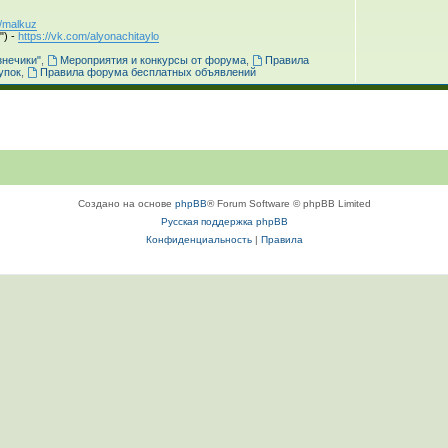
m/malkuz
") -
https://vk.com/alyonachitaylo
знечики"
,
Мероприятия и конкурсы от форума
,
Правила
упок
,
Правила форума бесплатных объявлений
Создано на основе
phpBB
® Forum Software © phpBB Limited
Русская поддержка phpBB
Конфиденциальность
|
Правила