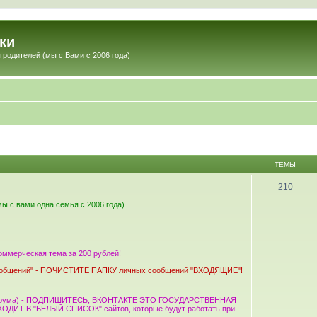
ки
 родителей (мы с Вами с 2006 года)
ТЕМЫ
210
мы с вами одна семья с 2006 года).
рческая тема за 200 рублей!
х сообщений" - ПОЧИСТИТЕ ПАПКУ личных сообщений "ВХОДЯЩИЕ"!
е форума) - ПОДПИШИТЕСЬ, ВКОНТАКТЕ ЭТО ГОСУДАРСТВЕННАЯ
ДИТ В "БЕЛЫЙ СПИСОК" сайтов, которые будут работать при