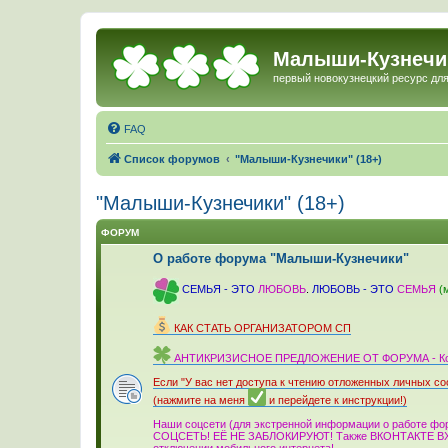
Малыши-Кузнечи
первый новокузнецкий ресурс для
FAQ
Список форумов
"Малыши-Кузнечики" (18+)
"Малыши-Кузнечики" (18+)
ФОРУМ
О работе форума "Малыши-Кузнечики"
_
СЕМЬЯ - ЭТО
ЛЮБОВЬ
.
ЛЮБОВЬ - ЭТО
СЕМЬЯ
(
_
КАК СТАТЬ ОРГАНИЗАТОРОМ СП
_
АНТИКРИЗИСНОЕ ПРЕДЛОЖЕНИЕ ОТ ФОРУМА - Комме
_
Если "У вас нет доступа к чтению отложенных личны
(нажмите на меня
и перейдете к инструкции!)
_
Наши соцсети (для экстренной информации о работ
СОЦСЕТЬ! ЕЁ НЕ ЗАБЛОКИРУЮТ! Также ВКОНТАКТЕ ВХО
отключении мобильного интер­нета!