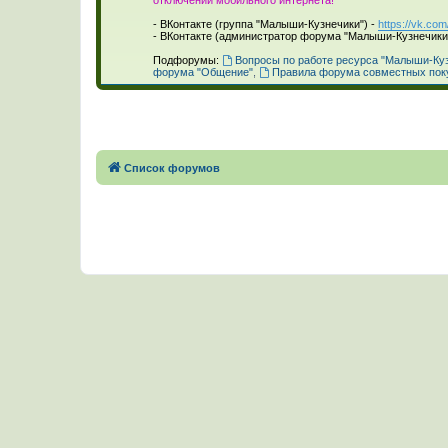
_
- ВКонтакте (группа "Малыши-Кузнечики") -
https://vk.co
- ВКонтакте (администратор форума "Малыши-Кузнечики
_
Подфорумы:
Вопросы по работе ресурса "Малыши-Ку
форума "Общение"
,
Правила форума совместных пок
Список форумов