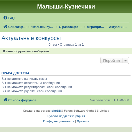
Малыши-Кузнечики
FAQ
Список форумов
"Малыши-Кузнечики" (18+)
О работе форума "Малыши-Кузнечики"
Мероприятия и конкурсы от форума
Актуальные конкурсы
Актуальные конкурсы
0 тем • Страница
1
из
1
В этом форуме нет сообщений.
Перейти
ПРАВА ДОСТУПА
Вы
не можете
начинать темы
Вы
не можете
отвечать на сообщения
Вы
не можете
редактировать свои сообщения
Вы
не можете
удалять свои сообщения
Список форумов
Часовой пояс:
UTC+07:00
Создано на основе
phpBB
® Forum Software © phpBB Limited
Русская поддержка phpBB
Конфиденциальность
|
Правила