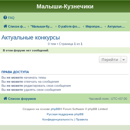
Малыши-Кузнечики
FAQ
Список форумов
"Малыши-Кузнечики" (18+)
О работе форума "Малыши-Кузнечики"
Мероприятия и конкурсы от форума
Актуальные конкурсы
Актуальные конкурсы
0 тем • Страница
1
из
1
В этом форуме нет сообщений.
Перейти
ПРАВА ДОСТУПА
Вы
не можете
начинать темы
Вы
не можете
отвечать на сообщения
Вы
не можете
редактировать свои сообщения
Вы
не можете
удалять свои сообщения
Список форумов
Часовой пояс:
UTC+07:00
Создано на основе
phpBB
® Forum Software © phpBB Limited
Русская поддержка phpBB
Конфиденциальность
|
Правила