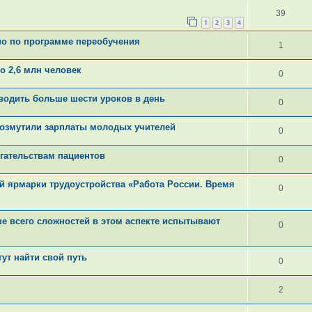
39
1
2
3
4
о по программе переобучения
1
о 2,6 млн человек
0
водить больше шести уроков в день
0
возмутили зарплаты молодых учителей
0
гательствам пациентов
0
й ярмарки трудоустройства «Работа России. Время
0
ше всего сложностей в этом аспекте испытывают
0
ут найти свой путь
0
2