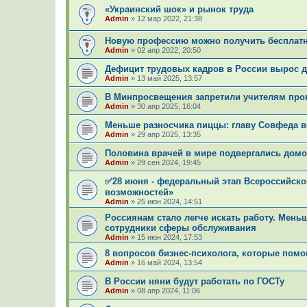
«Украинский шок» и рынок труда
Admin
»
12 мар 2022, 21:38
Новую профессию можно получить бесплатн
Admin
»
02 апр 2022, 20:50
Дефицит трудовых кадров в России вырос д
Admin
»
13 май 2025, 13:57
В Минпросвещения запретили учителям про
Admin
»
30 апр 2025, 16:04
Меньше разносчика пиццы: главу Совфеда 
Admin
»
29 апр 2025, 13:35
Половина врачей в мире подвергались домо
Admin
»
29 сен 2024, 19:45
✅28 июня - федеральный этап Всероссийско
возможностей»
Admin
»
25 июн 2024, 14:51
Россиянам стало легче искать работу. Мень
сотрудники сферы обслуживания
Admin
»
15 июн 2024, 17:53
8 вопросов бизнес-психолога, которые помог
Admin
»
16 май 2024, 13:54
В России няни будут работать по ГОСТу
Admin
»
08 апр 2024, 11:06