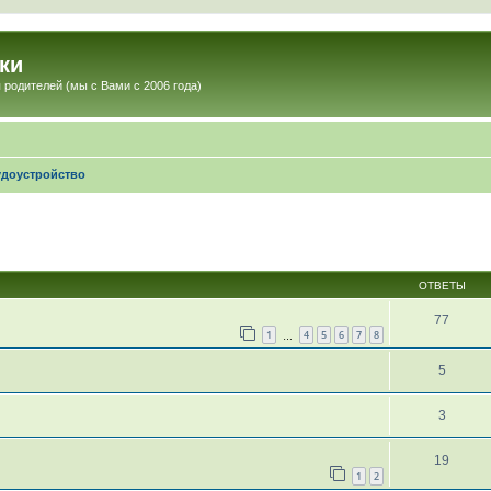
ки
 родителей (мы с Вами с 2006 года)
удоустройство
ОТВЕТЫ
77
1
4
5
6
7
8
…
5
3
19
1
2