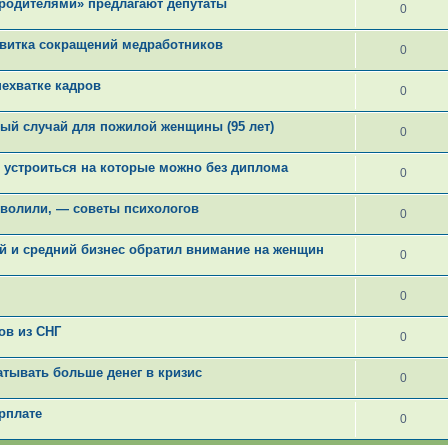
родителями» предлагают депутаты
0
 витка сокращений медработников
0
нехватке кадров
0
ный случай для пожилой женщины (95 лет)
0
, устроиться на которые можно без диплома
0
 уволили, — советы психологов
0
 и средний бизнес обратил внимание на женщин
0
0
ов из СНГ
0
батывать больше денег в кризис
0
рплате
0