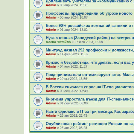
Доплачивать учителям за «коммуникацию с 
Admin
»
08 апр 2024, 11:08
Профсоюзы предупредили об угрозе нового
Admin
»
05 апр 2024, 18:07
Более 90% российских компаний заявили о 
Admin
»
01 апр 2024, 18:02
Нужна нянька (Заводской район) на экстрен
Алена Читайло
»
27 июн 2023, 16:59
Минтруд назвал 292 профессии и должности
Admin
»
14 фев 2023, 11:52
Кризис и безработица: что делать, если вас
Admin
»
04 ноя 2022, 11:27
Предприниматели оптимизируют штат. Малый
Admin
»
29 окт 2022, 13:56
В России снизился спрос на IT-специалистов
Admin
»
09 сен 2022, 13:49
Киргизия упростила въезд для IT-специалист
Admin
»
01 сен 2022, 06:06
Найти фриланс в IT за три месяца. Как зара
Admin
»
26 авг 2022, 21:43
Опубликован рейтинг регионов России по за
Admin
»
23 авг 2022, 08:28