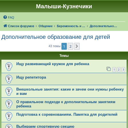
Малыши-Кузнечики
FAQ
Список форумов
Общение
Беременность и роды. О детях
Дополнительное образование для детей
Дополнительное образование для детей
1
2
След.
43 темы
Темы
Ищу развивающий кружок для ребенка
1
2
3
Ищу репетитора
Внешкольные занятия: какие и зачем они нужны ребенку
и вам
О правильном подходе к дополнительным занятиям
ребенка
Подготовка к соревнованиям. Памятка для родителей
Выбираем спортивную секцию