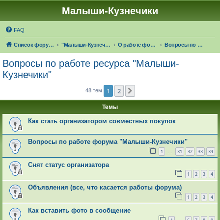
Малыши-Кузнечики
FAQ
Список форумов
"Малыши-Кузнечики" (18+)
О работе форума "Малыши-Кузнечики"
Вопросы по работе ресурса "Малыши-Кузнечики"
Вопросы по работе ресурса "Малыши-
Кузнечики"
1
2
След.
48 тем
Темы
Как стать организатором совместных покупок
Вопросы по работе форума "Малыши-Кузнечики"
1
31
32
33
34
…
Снят статус организатора
1
2
3
4
Объявления (все, что касается работы форума)
1
2
3
4
Как вставить фото в сообщение