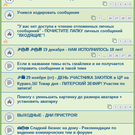
1
2
3
4
5
Учимся кодировать сообщения
1
26
27
28
29
…
"У вас нет доступа к чтению отложенных личных
сообщений" - ПОЧИСТИТЕ ПАПКУ личных сообщений
"ВХОДЯЩИЕ"!
1
2
3
🎉🎂🎁 🎉🎂🎁 19 декабря - НАМ ИСПОЛНИЛОСЬ 18 лет!
1
25
26
27
28
…
Если в названии темы есть смайлики и не получается
отправить сообщение в такой теме
🎉🛍 29 ноября (пт) - ДЕНЬ УЧАСТНИКА ЗАКУПОК в ЦР на
Курако,16! Товар дня - ПИТЕРСКИЙ ЗЕФИР! Участие по
записи!
Помогу с уменьшить картинку до размера аватарки +
установить аватарку
1
2
3
4
ВЫХОДНЫЕ - ДНИ ПРИСТРОЯ!
🍰🎂🍩 Сладкий бизнес на дому - Рекомендации по
ведению коммерческих тем в форуме