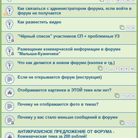
1
6
7
8
9
…
Как связаться с администратором форума, если войти в
форум не получается
Как разместить видео
1
2
"Чёрный список" участников СП + проблемные УЗ
Размещение коммерческой информации в форуме
"Малыши-Кузнечики"
Что как делается в новом форуме (кнопки и тд.)
1
7
8
9
10
…
Если не открывается форум (инструкция)
Отображаются картинки в ЭТОЙ теме или нет?
1
2
3
Почему не отображаются фото в темах?
Почему у вас стало меньше сообщений в форуме
1
2
АНТИКРИЗИСНОЕ ПРЕДЛОЖЕНИЕ ОТ ФОРУМА -
Коммерческая тема за 200 рублей!