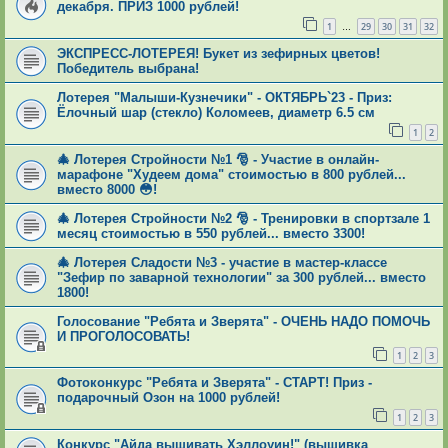
декабря. ПРИЗ 1000 рублей!
1
29
30
31
32
…
ЭКСПРЕСС-ЛОТЕРЕЯ! Букет из зефирных цветов!
Победитель выбрана!
Лотерея "Малыши-Кузнечики" - ОКТЯБРЬ`23 - Приз:
Ёлочный шар (стекло) Коломеев, диаметр 6.5 см
1
2
🎄 Лотерея Стройности №1 🎅 - Участие в онлайн-
марафоне "Худеем дома" стоимостью в 800 рублей...
вместо 8000 😳!
🎄 Лотерея Стройности №2 🎅 - Тренировки в спортзале 1
месяц стоимостью в 550 рублей... вместо 3300!
🎄 Лотерея Сладости №3 - участие в мастер-классе
"Зефир по заварной технологии" за 300 рублей... вместо
1800!
Голосование "Ребята и Зверята" - ОЧЕНЬ НАДО ПОМОЧЬ
И ПРОГОЛОСОВАТЬ!
1
2
3
Фотоконкурс "Ребята и Зверята" - СТАРТ! Приз -
подарочный Озон на 1000 рублей!
1
2
3
Конкурс "Айда вышивать Хэллоуин!" (вышивка