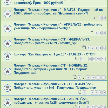
крестиком). Приз - 1000 рублей!
Лотерея "Малыши-Кузнечики" - МАЙ`23 - Подарочный на
1000 рублей от сообщества "Душевные свечи"!
1
2
Лотерея "Малыши-Кузнечики" - АПРЕЛЬ`23 - победитель
участница №5 - форумчанка $vet@ !
1
2
3
Лотерея "Малыши-Кузнечики-СП" - ФЕВРАЛЬ`23.
Победитель - участник №39 - natalka_sp!
1
2
3
4
5
Конкурс "Кто быстрее от 1 до 15" - 17.02.23 г - СТОП!
1
8
9
10
11
…
Лотерея "Малыши-Кузнечики-СП" - НОЯБРЬ`22.
Победитель лотереи - участник № 113 - фёрби!
Поздравляем!
1
15
16
17
18
…
Лотерея "Малыши-Кузнечики-СП" - СЕНТЯБРЬ`22 -
Победитель, участник №6 - Папулечка. Поздравляем!
1
6
7
8
9
…
Лотерея "Малыши-Кузнечики-СП" - АВГУСТ`22 -
победитель - участник №28, форумчанка $vet@!
1
12
13
14
15
…