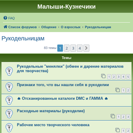
Малыши-Кузнечики
FAQ
Список форумов
Общение
О взрослых
Рукодельницам
Рукодельницам
1
2
3
4
След.
83 темы
Темы
Рукодельные "менялки" (обмен и дарение материалов
для творчества)
1
2
3
4
5
Признаки того, что вы нашли себя в рукоделии
1
2
🔥 Отсканированные каталоги DMC и ГАММА 🔥
Расходные материалы (рукоделие)
1
2
3
Рабочее место творческого человека
1
2