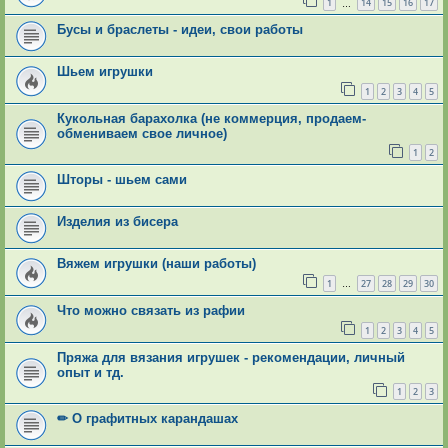
1
14
15
16
17
…
Бусы и браслеты - идеи, свои работы
Шьем игрушки
1
2
3
4
5
Кукольная барахолка (не коммерция, продаем-
обмениваем свое личное)
1
2
Шторы - шьем сами
Изделия из бисера
Вяжем игрушки (наши работы)
1
27
28
29
30
…
Что можно связать из рафии
1
2
3
4
5
Пряжа для вязания игрушек - рекомендации, личный
опыт и тд.
1
2
3
✏ О графитных карандашах