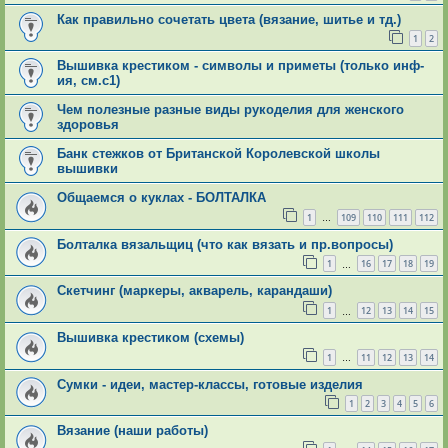
Как правильно сочетать цвета (вязание, шитье и тд.)
1
2
Вышивка крестиком - символы и приметы (только инф-
ия, см.с1)
Чем полезные разные виды рукоделия для женского
здоровья
Банк стежков от Британской Королевской школы
вышивки
Общаемся о куклах - БОЛТАЛКА
1
109
110
111
112
…
Болталка вязальщиц (что как вязать и пр.вопросы)
1
16
17
18
19
…
Скетчинг (маркеры, акварель, карандаши)
1
12
13
14
15
…
Вышивка крестиком (схемы)
1
11
12
13
14
…
Сумки - идеи, мастер-классы, готовые изделия
1
2
3
4
5
6
Вязание (наши работы)