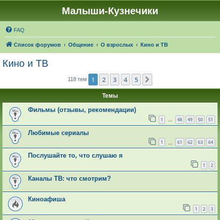
Малыши-Кузнечики
FAQ
Список форумов
Общение
О взрослых
Кино и ТВ
Кино и ТВ
1
2
3
4
5
След.
118 тем
Темы
Фильмы (отзывы, рекомендации)
1
48
49
50
51
…
Любимые сериалы
1
61
62
63
64
…
Послушайте то, что слушаю я
1
2
Каналы ТВ: что смотрим?
Киноафиша
1
2
3