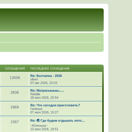
СООБЩЕНИЯ
ПОСЛЕДНЕЕ СООБЩЕНИЕ
Re: Болталка - 2026
13508
oliver
07 авг 2026, 23:03
Re: Матрасыыыы......
2838
Natalla
28 июл 2026, 20:54
Re: Что сегодня приготовить?
2969
Гилюша
07 июл 2026, 15:27
Re: 🌏 Где будем отдыхать лето…
1567
~Юленька~
10 июл 2026, 18:51