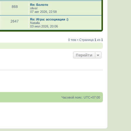
Re: Болото
868
oliver
07 авг 2026, 22:58
Re: Игра: ассоциации :)
2647
Natalla
03 июл 2026, 20:06
0 тем • Страница
1
из
1
Перейти
Часовой пояс:
UTC+07:00