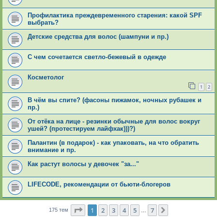
Профилактика преждевременного старения: какой SPF
выбрать?
Детские средства для волос (шампуни и пр.)
С чем сочетается светло-бежевый в одежде
Косметолог
1
2
В чём вы спите? (фасоны пижамок, ночных рубашек и
пр.)
От отёка на лице - резинки обычные для волос вокруг
ушей? (протестируем лайфхак)))?)
Палантин (в подарок) - как упаковать, на что обратить
внимание и пр.
Как растут волосы у девочек "за..."
LIFECODE, рекомендации от бьюти-блогеров
Страница
1
из
7
1
2
3
4
5
7
След.
175 тем
…