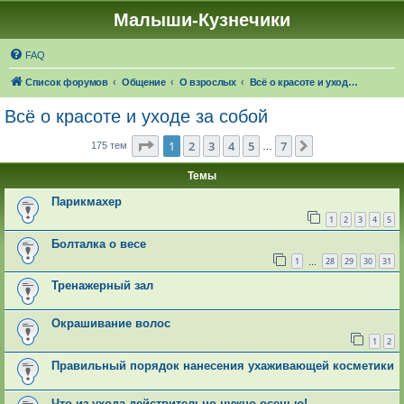
Малыши-Кузнечики
FAQ
Список форумов
Общение
О взрослых
Всё о красоте и уходе за собой
Всё о красоте и уходе за собой
Страница
1
из
7
1
2
3
4
5
7
След.
175 тем
…
Темы
Парикмахер
1
2
3
4
5
Болталка о весе
1
28
29
30
31
…
Тренажерный зал
Окрашивание волос
1
2
Правильный порядок нанесения ухаживающей косметики
Что из ухода действительно нужно осенью!