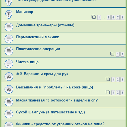
Маникюр
1
5
6
7
8
…
Домашние тренажеры (отзывы)
Перманентный макияж
Пластические операции
1
2
Чистка лица
❄☃ Варежки и крем для рук
1
2
3
Высыпания и "проблемы" на коже (лицо)
1
2
3
Маска тканевая "с ботоксом" - видели в сп?
Сухой шампунь (в путешествие и тд.)
Финики - средство от утренних отеков на лице?