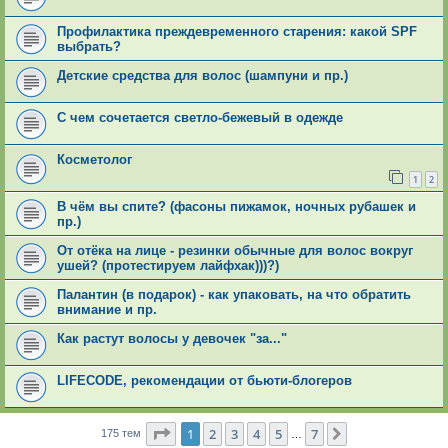
Профилактика преждевременного старения: какой SPF
выбрать?
Детские средства для волос (шампуни и пр.)
С чем сочетается светло-бежевый в одежде
Косметолог
1
2
В чём вы спите? (фасоны пижамок, ночных рубашек и
пр.)
От отёка на лице - резинки обычные для волос вокруг
ушей? (протестируем лайфхак)))?)
Палантин (в подарок) - как упаковать, на что обратить
внимание и пр.
Как растут волосы у девочек "за..."
LIFECODE, рекомендации от бьюти-блогеров
Страница
1
из
7
1
2
3
4
5
7
След.
175 тем
…