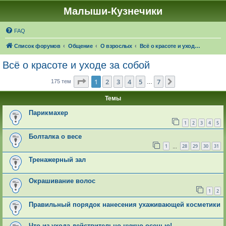
Малыши-Кузнечики
FAQ
Список форумов
Общение
О взрослых
Всё о красоте и уходе за собой
Всё о красоте и уходе за собой
Страница
1
из
7
1
2
3
4
5
7
След.
175 тем
…
Темы
Парикмахер
1
2
3
4
5
Болталка о весе
1
28
29
30
31
…
Тренажерный зал
Окрашивание волос
1
2
Правильный порядок нанесения ухаживающей косметики
Что из ухода действительно нужно осенью!