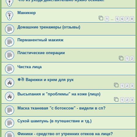
Маникюр
1
5
6
7
8
…
Домашние тренажеры (отзывы)
Перманентный макияж
Пластические операции
1
2
Чистка лица
❄☃ Варежки и крем для рук
1
2
3
Высыпания и "проблемы" на коже (лицо)
1
2
3
Маска тканевая "с ботоксом" - видели в сп?
Сухой шампунь (в путешествие и тд.)
Финики - средство от утренних отеков на лице?