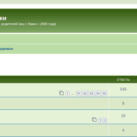
ки
 родителей (мы с Вами с 2006 года)
доровье
ОТВЕТЫ
545
1
51
52
53
54
55
…
6
16
1
2
4