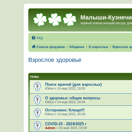
Малыши-Кузнечи
первый новокузнецкий ресурс для
FAQ
Список форумов
Общение
О взрослых
Взрослое з
Взрослое здоровье
ТЕМЫ
Поиск врачей (для взрослых)
Юkka
»
14 мар 2022, 19:55
О здоровье: общие вопросы
Юkka
»
14 мар 2022, 20:04
Осторожно: Клещи!!!
Юkka
»
14 мар 2022, 20:09
COVID-19 - 2024/2025 г
Admin
»
15 май 2024, 19:58