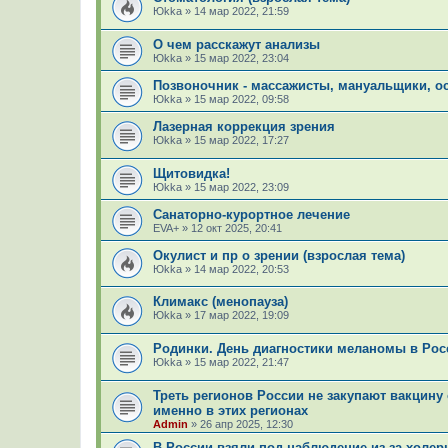
Юkka
»
14 мар 2022, 21:59
О чем расскажут анализы
Юkka
»
15 мар 2022, 23:04
Позвоночник - массажисты, мануальщики, о
Юkka
»
15 мар 2022, 09:58
Лазерная коррекция зрения
Юkka
»
15 мар 2022, 17:27
Щитовидка!
Юkka
»
15 мар 2022, 23:09
Санаторно-курортное лечение
EVA+
»
12 окт 2025, 20:41
Окулист и пр о зрении (взрослая тема)
Юkka
»
14 мар 2022, 20:53
Климакс (менопауза)
Юkka
»
17 мар 2022, 19:09
Родинки. День диагностики меланомы в Росс
Юkka
»
15 мар 2022, 21:47
Треть регионов России не закупают вакцину
именно в этих регионах
Admin
»
26 апр 2025, 12:30
В России взяли под наблюдение из-за холер