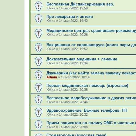
Бесплатная Диспансеризация взр.
Юkka
»
14 мар 2022, 19:59
Про лекарства и аптеки
Юkka
»
14 мар 2022, 19:42
Медицинские центры: сравниваем-рекоменд
Юkka
»
14 мар 2022, 20:26
Вакцинация от коронавируса (поиск пары дл
Юkka
»
14 мар 2022, 19:52
Доказательная медицина + лечение
Юkka
»
14 мар 2022, 19:34
Дженерики (как найти замену вашему лекарс
Admin
»
19 мар 2022, 10:14
Первая медицинская помощь (взрослые)
Юkka
»
14 мар 2022, 20:38
Бесплатное медобслуживание в других реги
Юkka
»
14 мар 2022, 20:46
Здравоохранение. Важные телефоны ПП
Юkka
»
14 мар 2022, 20:32
Прием пациентов по полису ОМС в частных 
Юkka
»
14 мар 2022, 20:08
Стоматология (взрослая тема)