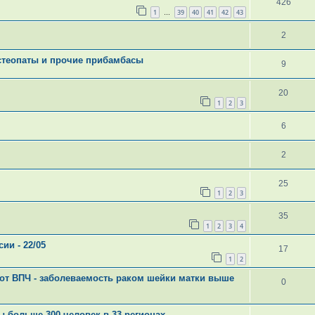
426
1
39
40
41
42
43
…
2
стеопаты и прочие прибамбасы
9
20
1
2
3
6
2
25
1
2
3
35
1
2
3
4
ии - 22/05
17
1
2
 от ВПЧ - заболеваемость раком шейки матки выше
0
ы больше 300 человек в 33 регионах