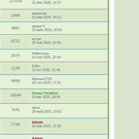
127035
11 июн 2026, 14:37
валентин
1949
11 мар 2026, 19:12
ирина Ч.
3867
23 фев 2026, 20:52
астра
6221
28 янв 2026, 22:04
Hellenusya
2474
13 ноя 2025, 10:42
EVA+
1120
12 окт 2025, 21:48
Иришка7735
9999
16 сен 2025, 17:31
Алена Читайло
16648
19 авг 2025, 18:04
oliver
7541
29 май 2025, 19:52
Admin
1749
26 апр 2025, 12:30
Admin