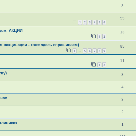
3
55
1
2
3
4
5
6
уем, АКЦИИ
13
1
2
я вакцинации - тоже здесь спрашиваем)
85
1
5
6
7
8
9
…
11
1
2
тву)
3
4
онах
3
2
клиниках
1