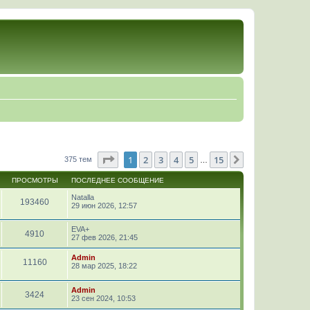
Страница
1
из
15
1
2
3
4
5
15
След.
375 тем
…
ПРОСМОТРЫ
ПОСЛЕДНЕЕ СООБЩЕНИЕ
Natalla
193460
29 июн 2026, 12:57
EVA+
4910
27 фев 2026, 21:45
Admin
11160
28 мар 2025, 18:22
Admin
3424
23 сен 2024, 10:53