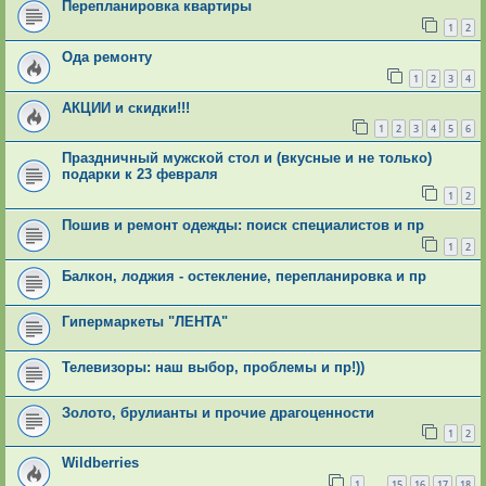
Перепланировка квартиры
1
2
Ода ремонту
1
2
3
4
АКЦИИ и скидки!!!
1
2
3
4
5
6
Праздничный мужской стол и (вкусные и не только)
подарки к 23 февраля
1
2
Пошив и ремонт одежды: поиск специалистов и пр
1
2
Балкон, лоджия - остекление, перепланировка и пр
Гипермаркеты "ЛЕНТА"
Телевизоры: наш выбор, проблемы и пр!))
Золото, брулианты и прочие драгоценности
1
2
Wildberries
1
15
16
17
18
…