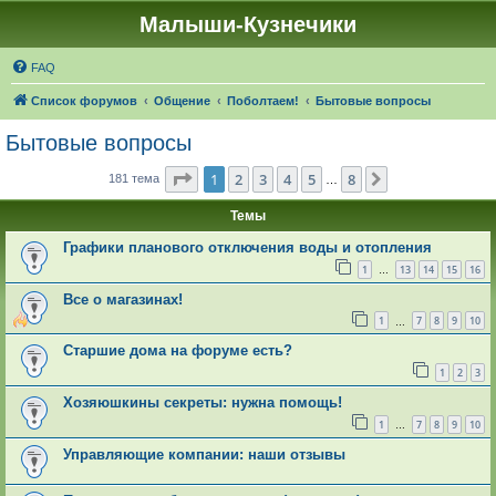
Малыши-Кузнечики
FAQ
Список форумов
Общение
Поболтаем!
Бытовые вопросы
Бытовые вопросы
Страница
1
из
8
1
2
3
4
5
8
След.
181 тема
…
Темы
Графики планового отключения воды и отопления
1
13
14
15
16
…
Все о магазинах!
1
7
8
9
10
…
Старшие дома на форуме есть?
1
2
3
Хозяюшкины секреты: нужна помощь!
1
7
8
9
10
…
Управляющие компании: наши отзывы