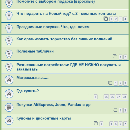
Помогите с выбором подарка (взрослые)
Что подарить на Новый год? с.2 - местные контакты
1
2
3
4
Праздничные покупки. Что, где, почем
Как организовать торжество без лишних волнений
Полезные таблички
1
2
Разгневанные потребители: ГДЕ НЕ НУЖНО покупать и
заказывать
Матрасыыыы......
1
2
3
Где купить?
1
35
36
37
38
…
Покупки AliExpress, Joom, Pandao и др
1
2
Купоны и дисконтные карты
1
4
5
6
7
…