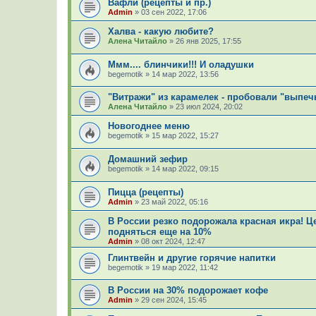
Вафли (рецепты и пр.)
Admin
»
03 сен 2022, 17:06
Халва - какую любите?
Алена Читайло
»
26 янв 2025, 17:55
Ммм.... блинчики!!! И оладушки
begemotik
»
14 мар 2022, 13:56
"Витражи" из карамелек - пробовали "выпеч
Алена Читайло
»
23 июл 2024, 20:02
Новогоднее меню
begemotik
»
15 мар 2022, 15:27
Домашний зефир
begemotik
»
14 мар 2022, 09:15
Пицца (рецепты)
Admin
»
23 май 2022, 05:16
В России резко подорожала красная икра! Ц
подняться еще на 10%
Admin
»
08 окт 2024, 12:47
Глинтвейн и другие горячие напитки
begemotik
»
19 мар 2022, 11:42
В России на 30% подорожает кофе
Admin
»
29 сен 2024, 15:45