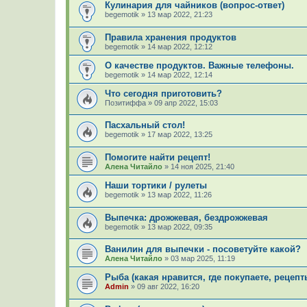
Кулинария для чайников (вопрос-ответ)
begemotik
»
13 мар 2022, 21:23
Правила хранения продуктов
begemotik
»
14 мар 2022, 12:12
О качестве продуктов. Важные телефоны.
begemotik
»
14 мар 2022, 12:14
Что сегодня приготовить?
Позитиффа
»
09 апр 2022, 15:03
Пасхальный стол!
begemotik
»
17 мар 2022, 13:25
Помогите найти рецепт!
Алена Читайло
»
14 ноя 2025, 21:40
Наши тортики / рулеты
begemotik
»
13 мар 2022, 11:26
Выпечка: дрожжевая, бездрожжевая
begemotik
»
13 мар 2022, 09:35
Ванилин для выпечки - посоветуйте какой?
Алена Читайло
»
03 мар 2025, 11:19
Рыба (какая нравится, где покупаете, рецепты
Admin
»
09 авг 2022, 16:20