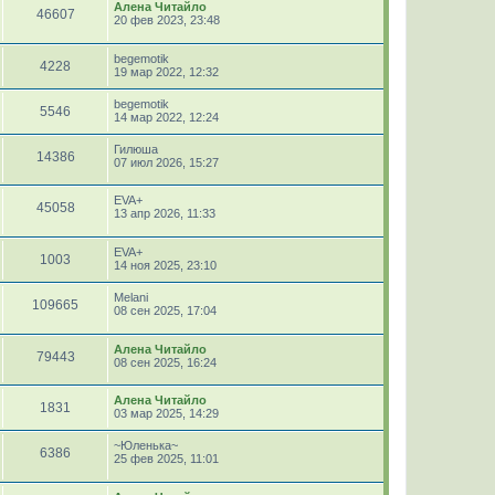
Алена Читайло
46607
20 фев 2023, 23:48
begemotik
4228
19 мар 2022, 12:32
begemotik
5546
14 мар 2022, 12:24
Гилюша
14386
07 июл 2026, 15:27
EVA+
45058
13 апр 2026, 11:33
EVA+
1003
14 ноя 2025, 23:10
Melani
109665
08 сен 2025, 17:04
Алена Читайло
79443
08 сен 2025, 16:24
Алена Читайло
1831
03 мар 2025, 14:29
~Юленька~
6386
25 фев 2025, 11:01