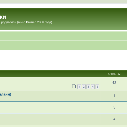
ки
 родителей (мы с Вами с 2006 года)
ОТВЕТЫ
43
1
2
3
4
5
нлайн)
1
5
4