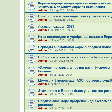
Король народа маори призвал наделить кито
защитить млекопитающих от вымирания
Admin
»
29 мар 2024, 10:10
Гольфстрим может перестать существовать у
Admin
»
27 июл 2023, 09:31
Лесные пожары - 2023
Admin
»
20 июн 2023, 09:55
Из-за пестицидов и удобрений только в Евр
Admin
»
09 июн 2023, 08:20
Периоды аномальной жары в средней полосе 
Admin
»
01 сен 2022, 14:27
В Сочи из-за высокой активности бабочки-
Admin
»
01 сен 2022, 06:03
«Изменение климата против нас». Эксперты 
больше
Admin
»
30 авг 2022, 20:24
Может ли Запорожская АЭС повторить судь
Admin
»
30 авг 2022, 14:01
Этим летом в Европе было уничтожено реко
Admin
»
23 авг 2022, 05:49
Средиземное море прогрелось до экстремаль
растения
Admin
»
23 авг 2022, 05:41