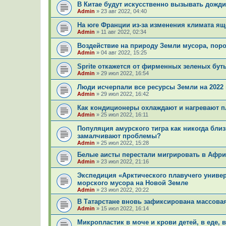
В Китае будут искусственно вызывать дожди
Admin
»
23 авг 2022, 04:40
На юге Франции из-за изменения климата я
Admin
»
11 авг 2022, 02:34
Воздействие на природу Земли мусора, пор
Admin
»
04 авг 2022, 15:25
Sprite откажется от фирменных зеленых бут
Admin
»
29 июл 2022, 16:54
Люди исчерпали все ресурсы Земли на 2022 
Admin
»
29 июл 2022, 16:42
Как кондиционеры охлаждают и нагревают п
Admin
»
25 июл 2022, 16:11
Популяция амурского тигра как никогда близ
замалчивают проблемы?
Admin
»
25 июл 2022, 15:28
Белые аисты перестали мигрировать в Африк
Admin
»
23 июл 2022, 21:16
Экспедиция «Арктического плавучего униве
морского мусора на Новой Земле
Admin
»
23 июл 2022, 20:22
В Татарстане вновь зафиксирована массовая 
Admin
»
15 июл 2022, 16:14
Микропластик в моче и крови детей, в еде, в