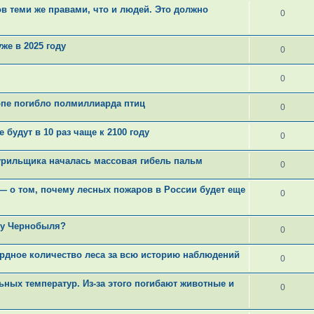
в теми же правами, что и людей. Это должно
0
же в 2025 году
0
0
опе погибло полмиллиарда птиц
0
будут в 10 раз чаще к 2100 году
0
бурильщика началась массовая гибель пальм
0
— о том, почему лесных пожаров в России будет еще
0
бу Чернобыля?
0
рдное количество леса за всю историю наблюдений
0
ных температур. Из-за этого погибают животные и
0