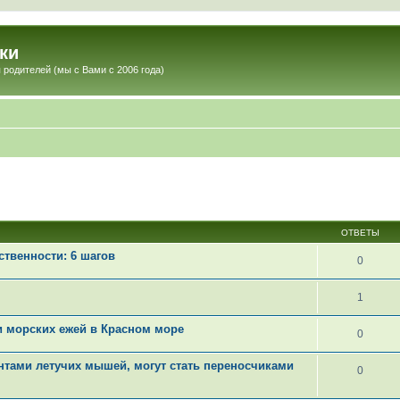
ки
 родителей (мы с Вами с 2006 года)
ОТВЕТЫ
ственности: 6 шагов
0
1
 морских ежей в Красном море
0
тами летучих мышей, могут стать переносчиками
0