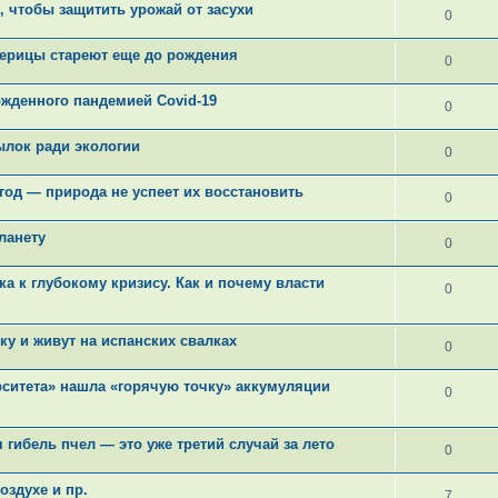
, чтобы защитить урожай от засухи
0
щерицы стареют еще до рождения
0
ожденного пандемией Covid-19
0
ылок ради экологии
0
год — природа не успеет их восстановить
0
ланету
0
ка к глубокому кризису. Как и почему власти
0
у и живут на испанских свалках
0
рситета» нашла «горячую точку» аккумуляции
0
гибель пчел — это уже третий случай за лето
0
оздухе и пр.
7