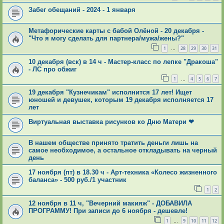
Забег обещаний - 2024 - 1 января
Метафорические карты с бабой Олёной - 20 декабря -
"Что я могу сделать для партнера/мужа/жены?"
1
28
29
30
31
…
10 декабря (вск) в 14 ч - Мастер-класс по лепке "Дракоша"
- ЛС про обжиг
1
4
5
6
7
…
19 декабря "Кузнечикам" исполнится 17 лет! Ищет
юношей и девушек, которым 19 декабря исполняется 17
лет
Виртуальная выставка рисунков ко Дню Матери ❤
В нашем обществе принято тратить деньги лишь на
самое необходимое, а остальное откладывать на черный
день
17 ноября (пт) в 18.30 ч - Арт-техника «Колесо жизненного
баланса» - 500 руб./1 участник
1
2
12 ноября в 11 ч, "Вечерний макияж" - ДОБАВИЛА
ПРОГРАММУ! При записи до 6 ноября - дешевле!
1
9
10
11
12
…