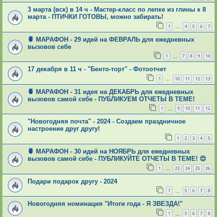
3 марта (вск) в 14 ч - Мастер-класс по лепке из глины к 8
марта - ПТИЧКИ ГОТОВЫ, можно забирать!
1
4
5
6
7
…
🍍 МАРАФОН - 29 идей на ФЕВРАЛЬ для ежедневных
вызовов себе
1
7
8
9
10
…
17 декабря в 11 ч - "Бенто-торт" - Фотоотчет
1
10
11
12
13
…
🍍 МАРАФОН - 31 идея на ДЕКАБРЬ для ежедневных
вызовов самой себе - ПУБЛИКУЕМ ОТЧЕТЫ В ТЕМЕ!
1
9
10
11
12
…
"Новогодняя почта" - 2024 - Создаем праздничное
настроение друг другу!
1
2
3
4
5
🍍 МАРАФОН - 30 идей на НОЯБРЬ для ежедневных
вызовов самой себе - ПУБЛИКУЙТЕ ОТЧЕТЫ В ТЕМЕ! 😍
1
23
24
25
26
…
Подари подарок другу - 2024
1
5
6
7
8
…
Новогодняя номинация "Итоги года - Я ЗВЕЗДА!"
1
5
6
7
8
…