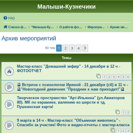
Малыши-Кузнечики
FAQ
Список форумов
"Малыши-Кузнечики" (18+)
О работе форума "Малыши-Кузнечики"
Мероприятия и конкурсы от форума
Архив мероприятий
Архив мероприятий
1
2
3
4
След.
80 тем
Темы
Мастер-класс "Домашний зефир" - 14 декабря в 12 ч -
ФОТООТЧЕТ
1
2
3
4
5
6
🔮 Встречи с психологом Ириной - 21 декабря (сб) в 11 ч -
🔮"Новогодний девичник "Праздник к нам приходит!"🔮
Творческое пространство "Арт-Ильинка" (ул.Авиаторов
80). МК по керамике, валянию из шерсти и тд.
Пушкинская карта!
1
2
9 марта в 14 ч - Мастер-класс "Объемная живопись" -
Спасибо за участие! Фото и видео-отчеты с мастер-класса
1
2
3