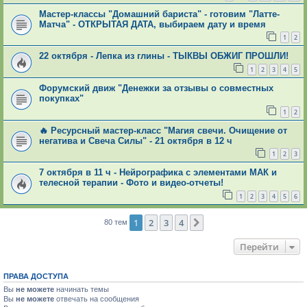
Мастер-классы "Домашний бариста" - готовим "Латте-
Матча" - ОТКРЫТАЯ ДАТА, выбираем дату и время
1
2
22 октября - Лепка из глины - ТЫКВЫ ОБЖИГ ПРОШЛИ!
1
2
3
4
5
Форумский движ "Денежки за отзывы о совместных
покупках"
1
2
🔥 Ресурсный мастер-класс "Магия свечи. Очищение от
негатива и Свеча Силы" - 21 октября в 12 ч
1
2
3
7 октября в 11 ч - Нейрографика с элементами МАК и
телесной терапии - Фото и видео-отчеты!
1
2
3
4
5
6
1
2
3
4
След.
80 тем
Перейти
ПРАВА ДОСТУПА
Вы
не можете
начинать темы
Вы
не можете
отвечать на сообщения