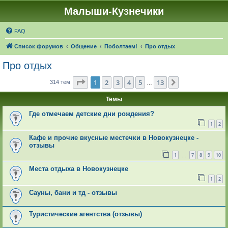
Малыши-Кузнечики
FAQ
Список форумов
Общение
Поболтаем!
Про отдых
Про отдых
Страница
1
из
13
1
2
3
4
5
13
След.
314 тем
…
Темы
Где отмечаем детские дни рождения?
1
2
Кафе и прочие вкусные местечки в Новокузнецке -
отзывы
1
7
8
9
10
…
Места отдыха в Новокузнецке
1
2
Сауны, бани и тд - отзывы
Туристические агентства (отзывы)