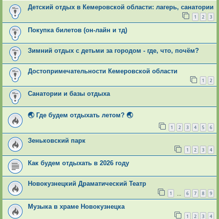
Детский отдых в Кемеровской области: лагерь, санатории
1
2
3
Покупка билетов (он-лайн и тд)
Зимний отдых с детьми за городом - где, что, почём?
Достопримечательности Кемеровской области
1
2
Санатории и базы отдыха
🌏 Где будем отдыхать летом? 🌏
1
2
3
4
5
6
Зеньковский парк
1
2
3
4
Как будем отдыхать в 2026 году
Новокузнецкий Драматический Театр
1
6
7
8
9
…
Музыка в храме Новокузнецка
1
2
3
4