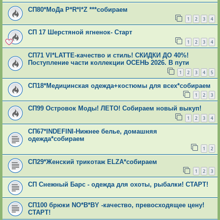
СП80*МоДа Р*R*I*Z ***собираем
1
2
3
4
СП 17 Шерстяной ягненок- Старт
1
2
3
4
СП71 VI*LATTE-качество и стиль! СКИДКИ ДО 40%!
Поступление части коллекции ОСЕНЬ 2026. В пути
1
2
3
4
5
СП18*Медицинская одежда+костюмы для всех*собираем
1
2
3
СП99 Островок Моды! ЛЕТО! Собираем новый выкуп!
1
2
3
4
СП67*INDEFINI-Нижнее белье, домашняя
одежда*собираем
1
2
СП29*Женский трикотаж ELZA*собираем
1
2
3
СП Снежный Барс - одежда для охоты, рыбалки! СТАРТ!
СП100 брюки NO*В*ВY -качество, превосходящее цену!
СТАРТ!