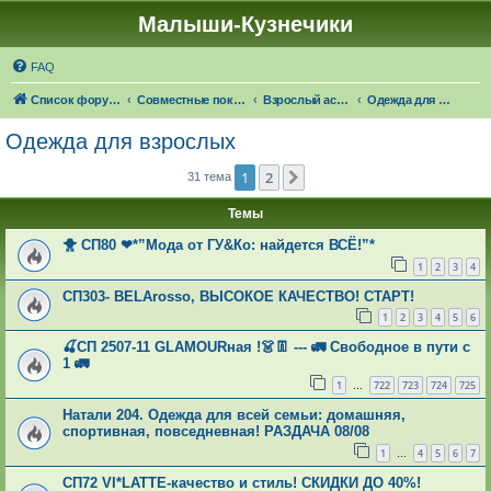
Малыши-Кузнечики
FAQ
Список форумов
Совместные покупки "Малыши-Кузнечики"
Взрослый ассортимент: 🍁☔🎓 ЧЕРЕЗ 24 ДНЯ НАСТУПИТ ОСЕНЬ!
Одежда для взрослых
Одежда для взрослых
1
2
След.
31 тема
Темы
🐥 СП80 ❤*”Мода от ГУ&Ко: найдется ВСЁ!”*
1
2
3
4
СП303- ВЕLАrosso, ВЫСОКОЕ КАЧЕСТВО! СТАРТ!
1
2
3
4
5
6
🍒СП 2507-11 GLAMOURная !👗👖 --- 🚛 Свободное в пути с
1 🚛
1
722
723
724
725
…
Натали 204. Одежда для всей семьи: домашняя,
спортивная, повседневная! РАЗДАЧА 08/08
1
4
5
6
7
…
СП72 VI*LATTE-качество и стиль! СКИДКИ ДО 40%!