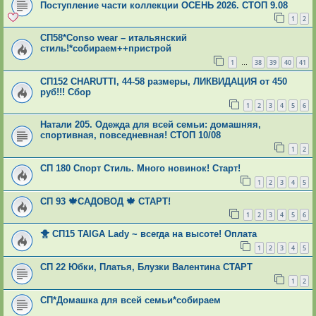
Поступление части коллекции ОСЕНЬ 2026. СТОП 9.08
1
2
СП58*Conso wear – итальянский
стиль!*собираем++пристрой
1
38
39
40
41
…
СП152 СНАRUТТI, 44-58 размеры, ЛИКВИДАЦИЯ от 450
руб!!! Сбор
1
2
3
4
5
6
Натали 205. Одежда для всей семьи: домашняя,
спортивная, повседневная! СТОП 10/08
1
2
СП 180 Спорт Стиль. Много новинок! Старт!
1
2
3
4
5
СП 93 🍁САДОВОД 🍁 СТАРТ!
1
2
3
4
5
6
🐥 СП15 TAIGA Lady ~ всегда на высоте! Оплата
1
2
3
4
5
СП 22 Юбки, Платья, Блузки Валентина СТАРТ
1
2
СП*Домашка для всей семьи*собираем