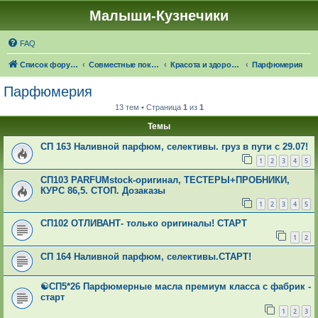
Малыши-Кузнечики
FAQ
Список форумов
Совместные покупки "Малыши-Кузнечики"
Красота и здоровье: 🍁☔🎓 ЧЕРЕЗ 28 ДНЕЙ НАСТУПИТ ОСЕНЬ
Парфюмерия
Парфюмерия
13 тем • Страница
1
из
1
Темы
СП 163 Наливной парфюм, селективы. груз в пути с 29.07!
1
2
3
4
5
СП103 PARFUMstock-оригинал, ТЕСТЕРЫ+ПРОБНИКИ,
КУРС 86,5. СТОП. Дозаказы
1
2
3
4
5
СП102 ОТЛИВАНТ- только оригиналы! СТАРТ
1
2
СП 164 Наливной парфюм, селективы.СТАРТ!
☯СП5*26 Парфюмерные масла премиум класса с фабрик -
старт
1
2
3