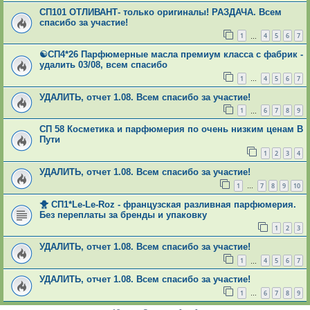
СП101 ОТЛИВАНТ- только оригиналы! РАЗДАЧА. Всем
спасибо за участие!
1
4
5
6
7
…
☯СП4*26 Парфюмерные масла премиум класса с фабрик -
удалить 03/08, всем спасибо
1
4
5
6
7
…
УДАЛИТЬ, отчет 1.08. Всем спасибо за участие!
1
6
7
8
9
…
СП 58 Косметика и парфюмерия по очень низким ценам В
Пути
1
2
3
4
УДАЛИТЬ, отчет 1.08. Всем спасибо за участие!
1
7
8
9
10
…
🐥 СП1*Le-Le-Roz - французская разливная парфюмерия.
Без переплаты за бренды и упаковку
1
2
3
УДАЛИТЬ, отчет 1.08. Всем спасибо за участие!
1
4
5
6
7
…
УДАЛИТЬ, отчет 1.08. Всем спасибо за участие!
1
6
7
8
9
…