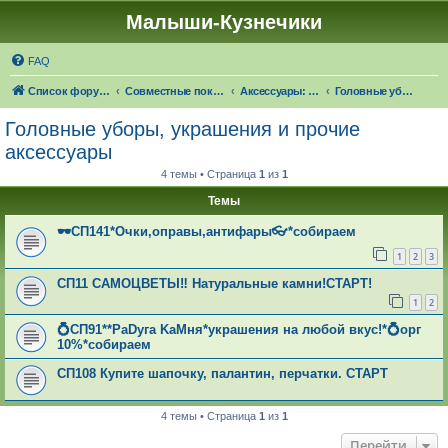
Малыши-Кузнечики
FAQ
Список форумов
Совместные покупки "Малыши-Кузнечики"
Аксессуары: 🍁☔🎓 ЧЕРЕЗ 24 ДНЯ НАСТУПИТ ОСЕНЬ!
Головные уборы, украшения и прочие аксессуары
Головные уборы, украшения и прочие
аксессуары
4 темы • Страница
1
из
1
Темы
🕶СП141*Очки,оправы,антифары👓*собираем
1
2
3
СП11 САМОЦВЕТЫ‼ Натуральные камни!СТАРТ!
1
2
💍СП91**РaDугa KaMня*украшения на любой вкус!*💍орг
10%*собираем
СП108 Купите шапочку, палантин, перчатки. СТАРТ
4 темы • Страница
1
из
1
Перейти