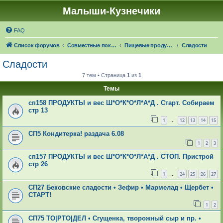
Малыши-Кузнечики
FAQ
Список форумов
Совместные покупки "Малыши-Кузнечики"
Пищевые продукты: 🍁☔🎓 ЧЕРЕЗ 24 ДНЯ НАСТУПИТ ОСЕНЬ!
Сладости
Сладости
7 тем • Страница
1
из
1
Темы
сп158 ПРОДУКТЫ и вес Ш*О*К*О*Л*А*Д . Старт. Собираем
стр 13
1
12
13
14
15
…
СП5 Кондитерка! раздача 6.08
1
2
3
сп157 ПРОДУКТЫ и вес Ш*О*К*О*Л*А*Д . СТОП. Пристрой
стр 26
1
24
25
26
27
…
СП27 Бековские сладости • Зефир • Мармелад • Щербет •
СТАРТ!
1
2
СП75 ТО|РТО|ДЕЛ • Сгущенка, творожный сыр и пр. •