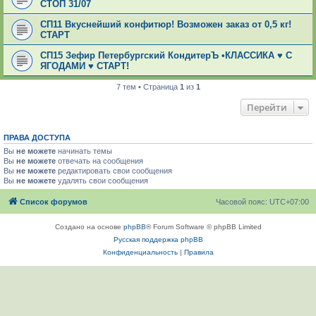
СТОП 31/07
СП11 Вкуснейший конфитюр! Возможен заказ от 0,5 кг!
СТАРТ
СП15 Зефир Петербургский КондитерЪ •КЛАССИКА ♥ С
ЯГОДАМИ ♥ СТАРТ!
7 тем • Страница
1
из
1
Перейти
ПРАВА ДОСТУПА
Вы
не можете
начинать темы
Вы
не можете
отвечать на сообщения
Вы
не можете
редактировать свои сообщения
Вы
не можете
удалять свои сообщения
Список форумов
Часовой пояс:
UTC+07:00
Создано на основе
phpBB
® Forum Software © phpBB Limited
Русская поддержка phpBB
Конфиденциальность
|
Правила