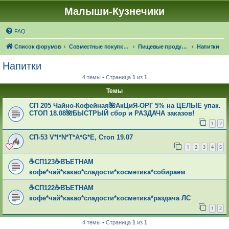
Малыши-Кузнечики
FAQ
Список форумов
Совместные покупки "Малыши-Кузнечики"
Пищевые продукты: 🍁☔🎓 ЧЕРЕЗ 21 ДЕНЬ НАСТУПИТ ОСЕНЬ!
Напитки
Напитки
4 темы • Страница
1
из
1
Темы
СП 205 Чайно-Кофейная🌺АкЦиЯ-ОРГ 5% на ЦЕЛЫЕ упак.
СТОП 18.08🌺БЫСТРЫЙ сбор и РАЗДАЧА заказов!
1
2
СП-53 V*I*N*T*A*G*E, Стоп 19.07
1
2
3
4
5
☕СП123☕ВЪЕТНАМ
кофе*чай*какао*сладости*косметика*собираем
☕СП122☕ВЪЕТНАМ
кофе*чай*какао*сладости*косметика*раздача ЛС
1
2
4 темы • Страница
1
из
1