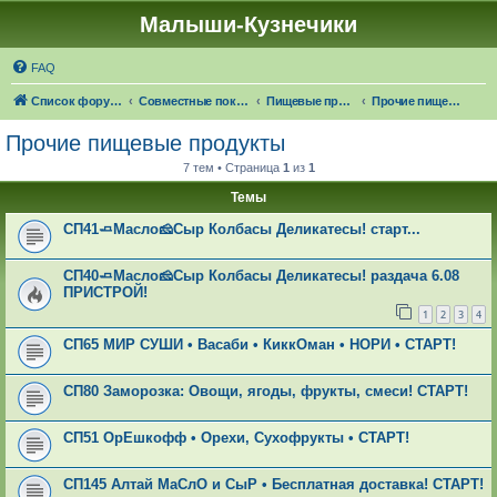
Малыши-Кузнечики
FAQ
Список форумов
Совместные покупки "Малыши-Кузнечики"
Пищевые продукты: 🍁☔🎓 ЧЕРЕЗ 21 ДЕНЬ НАСТУПИТ ОСЕНЬ!
Прочие пищевые продукты
Прочие пищевые продукты
7 тем • Страница
1
из
1
Темы
СП41🧈Масло🧀Сыр Колбасы Деликатесы! старт...
СП40🧈Масло🧀Сыр Колбасы Деликатесы! раздача 6.08
ПРИСТРОЙ!
1
2
3
4
СП65 МИР СУШИ • Васаби • КиккОман • НОРИ • СТАРТ!
СП80 Заморозка: Овощи, ягоды, фрукты, смеси! СТАРТ!
СП51 ОрЕшкофф • Орехи, Сухофрукты • СТАРТ!
СП145 Алтай МаСлО и СыР • Бесплатная доставка! СТАРТ!