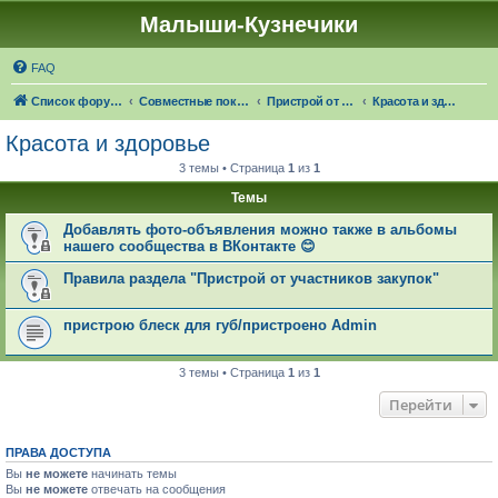
Малыши-Кузнечики
FAQ
Список форумов
Совместные покупки "Малыши-Кузнечики"
Пристрой от участников закупок
Красота и здоровье
Красота и здоровье
3 темы • Страница
1
из
1
Темы
Добавлять фото-объявления можно также в альбомы
нашего сообщества в ВКонтакте 😊
Правила раздела "Пристрой от участников закупок"
пристрою блеск для губ/пристроено Admin
3 темы • Страница
1
из
1
Перейти
ПРАВА ДОСТУПА
Вы
не можете
начинать темы
Вы
не можете
отвечать на сообщения