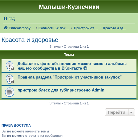
Малыши-Кузнечики
FAQ
Список форумов
Совместные покупки "Малыши-Кузнечики"
Пристрой от участников закупок
Красота и здоровье
Красота и здоровье
3 темы • Страница
1
из
1
Темы
Добавлять фото-объявления можно также в альбомы
нашего сообщества в ВКонтакте 😊
Правила раздела "Пристрой от участников закупок"
пристрою блеск для губ/пристроено Admin
3 темы • Страница
1
из
1
Перейти
ПРАВА ДОСТУПА
Вы
не можете
начинать темы
Вы
не можете
отвечать на сообщения