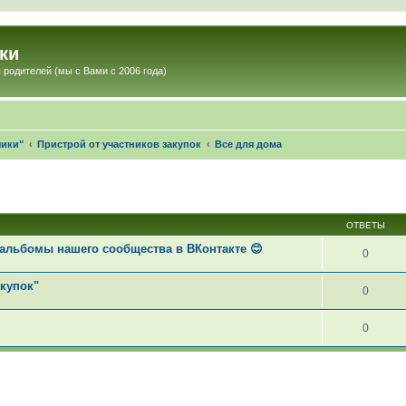
ки
 родителей (мы с Вами с 2006 года)
чики"
Пристрой от участников закупок
Все для дома
ОТВЕТЫ
альбомы нашего сообщества в ВКонтакте 😊
0
акупок"
0
0