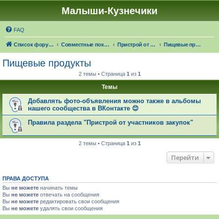
Малыши-Кузнечики
FAQ
Список форумов
Совместные покупки "Малыши-Кузнечики"
Пристрой от участников закупок
Пищевые продукты
Пищевые продукты
2 темы • Страница
1
из
1
Темы
Добавлять фото-объявления можно также в альбомы
нашего сообщества в ВКонтакте 😊
Правила раздела "Пристрой от участников закупок"
2 темы • Страница
1
из
1
Перейти
ПРАВА ДОСТУПА
Вы
не можете
начинать темы
Вы
не можете
отвечать на сообщения
Вы
не можете
редактировать свои сообщения
Вы
не можете
удалять свои сообщения