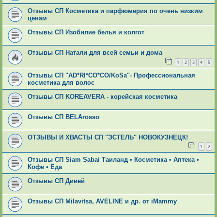
Отзывы СП Косметика и парфюмерия по очень низким
ценам
Отзывы СП Изобилие белья и колгот
Отзывы СП Натали для всей семьи и дома
1
2
3
4
5
Отзывы СП "AD*RI*CO*CO/KoSa"- Профессиональная
косметика для волос
Отзывы СП KOREAVERA - корейская косметика
Отзывы СП ВЕLАrosso
ОТЗЫВЫ И ХВАСТЫ СП "ЭСТЕЛЬ" НОВОКУЗНЕЦК!
1
2
Отзывы СП Siam Sabai Таиланд • Косметика • Аптека •
Кофе • Еда
Отзывы СП Дивей
Отзывы СП Мilavitsа, AVELINE и др. от iMammy