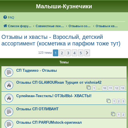
Малыши-Кузнечики
FAQ
Список форумов
Совместные покупки "Малыши-Кузнечики"
Отзывы о совместных покупках
Отзывы и хвасты - Взрослый, детский ассортимент (косметика и парфюм тоже тут)
Отзывы и хвасты - Взрослый, детский
ассортимент (косметика и парфюм тоже тут)
1
2
3
4
5
След.
123 темы
Темы
СП Тадмико - Отзывы
Отзывы СП GLAMOURная Турция от vishnia42
1
10
11
12
13
…
Сулейман-Текстиль! ОТЗЫВЫ- ХВАСТЫ!
1
2
3
Отзывы СП ОТЛИВАНТ
1
2
Отзывы СП PARFUMstock-оригинал