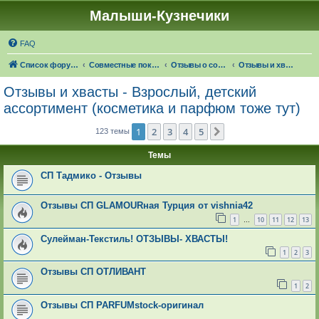
Малыши-Кузнечики
FAQ
Список форумов
Совместные покупки "Малыши-Кузнечики"
Отзывы о совместных покупках
Отзывы и хвасты - Взрослый, детский ассортимент (косметика и парфюм тоже тут)
Отзывы и хвасты - Взрослый, детский
ассортимент (косметика и парфюм тоже тут)
1
2
3
4
5
След.
123 темы
Темы
СП Тадмико - Отзывы
Отзывы СП GLAMOURная Турция от vishnia42
1
10
11
12
13
…
Сулейман-Текстиль! ОТЗЫВЫ- ХВАСТЫ!
1
2
3
Отзывы СП ОТЛИВАНТ
1
2
Отзывы СП PARFUMstock-оригинал