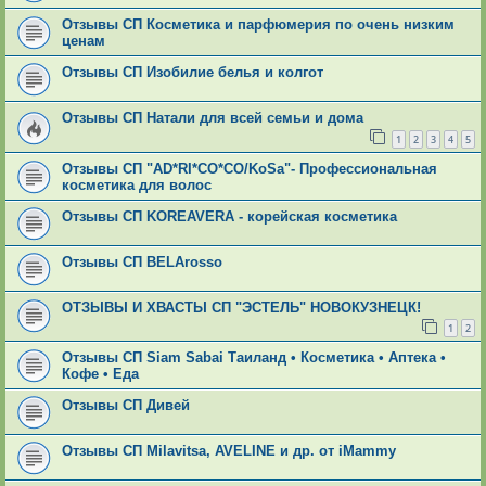
Отзывы СП Косметика и парфюмерия по очень низким
ценам
Отзывы СП Изобилие белья и колгот
Отзывы СП Натали для всей семьи и дома
1
2
3
4
5
Отзывы СП "AD*RI*CO*CO/KoSa"- Профессиональная
косметика для волос
Отзывы СП KOREAVERA - корейская косметика
Отзывы СП ВЕLАrosso
ОТЗЫВЫ И ХВАСТЫ СП "ЭСТЕЛЬ" НОВОКУЗНЕЦК!
1
2
Отзывы СП Siam Sabai Таиланд • Косметика • Аптека •
Кофе • Еда
Отзывы СП Дивей
Отзывы СП Мilavitsа, AVELINE и др. от iMammy