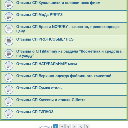
Отзывы СП Купальники и шляпки всех фирм
Отзывы СП МоДа Р*R*I*Z
Отзывы СП Брюки NO*В*ВY - качество, превосходящее
цену
Отзывы СП PROFICOSME*TICS
Отзывы о СП iMammy из раздела "Косметика и средства
по уходу"
Отзывы СП НАТУРАЛЬНЫЕ мази
Отзывы СП Верхняя одежда фабричного качества!
Отзывы СП Сумка стиль
Отзывы СП Кассеты и станки Gilleттe
Отзывы СП ГИПНОЗ
1
2
3
4
5
След.
123 темы