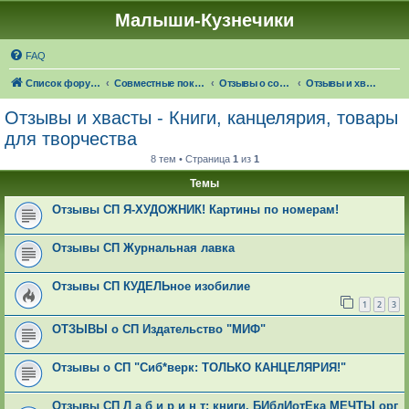
Малыши-Кузнечики
FAQ
Список форумов
Совместные покупки "Малыши-Кузнечики"
Отзывы о совместных покупках
Отзывы и хвасты - Книги, канцелярия, товары для творчества
Отзывы и хвасты - Книги, канцелярия, товары
для творчества
8 тем • Страница
1
из
1
Темы
Отзывы СП Я-ХУДОЖНИК! Картины по номерам!
Отзывы СП Журнальная лавка
Отзывы СП КУДЕЛЬное изобилие
1
2
3
ОТЗЫВЫ о СП Издательство "МИФ"
Отзывы о СП "Сиб*верк: ТОЛЬКО КАНЦЕЛЯРИЯ!"
Отзывы СП Л а б и р и н т: книги. БИблИотЕка МЕЧТЫ орг