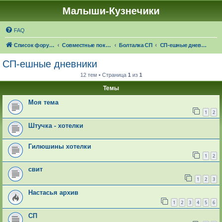
Малыши-Кузнечики
FAQ
Список форумов
Совместные покупки "Малыши-Кузнечики"
Болталка СП
СП-ешные дневники
СП-ешные дневники
12 тем • Страница
1
из
1
Темы
Моя тема
1
2
Штучка - хотелки
Гилюшины хотелки
1
2
свит
1
2
3
Настасья архив
1
2
3
4
5
6
СП